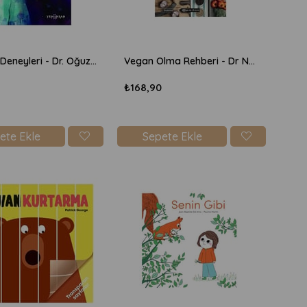
Hayvan Deneyleri - Dr. Oğuzcan Kınıkoğlu
Vegan Olma Rehberi - Dr Neal Barnard
₺168,90
ete Ekle
Sepete Ekle