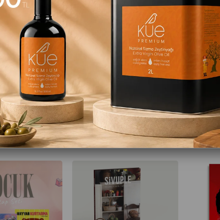
Veganlık ve Kendini Bulma Sanatı - Yeliz Utku Konca
50 Maddede Veganlık - Emel Ernalbant ve Hazal Yılmaz
₺179,90
₺299,90
 Ekle
Sepete Ekle
Sep