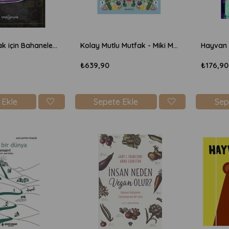
Vegan Olmak için Bahaneler - Sherry F.Colb
Kolay Mutlu Mutfak - Miki Mottes
₺639,90
₺176,90
 Ekle
Sepete Ekle
Sep