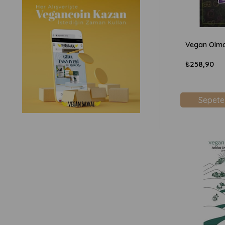
₺258,90
Sepete