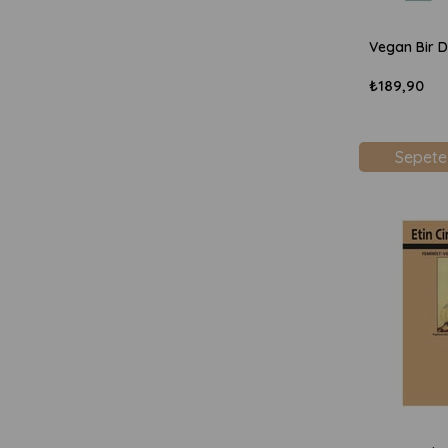
₺189,90
Sepete