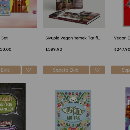
 Seti
Sivuple Vegan Yemek Tarifleri
050,00
₺589,90
₺247,9
 Ekle
Sepete Ekle
Sep