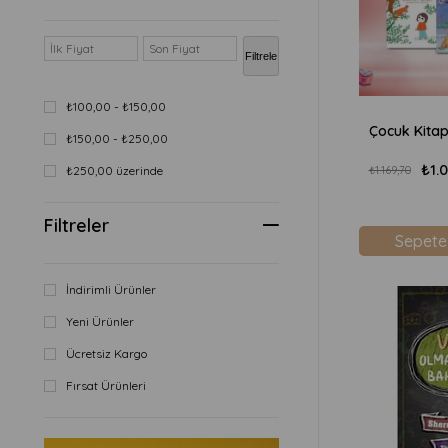
Yeniinsan Yayınevi
Filtrele
₺100,00 - ₺150,00
Çocuk Kitap
₺150,00 - ₺250,00
₺1.
₺1.169,70
₺250,00 üzerinde
Filtreler
Sepete
İndirimli Ürünler
Yeni Ürünler
Ücretsiz Kargo
Fırsat Ürünleri