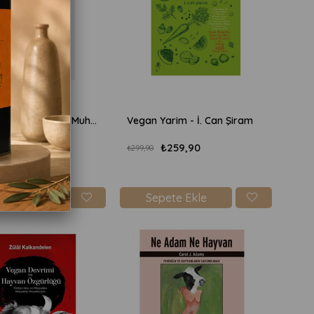
İçiyorsam Sebebi Var - Muhabbetiyle Birlikte Vegan Rakı Mezeleri - İ. Can Şiram
Vegan Yarim - İ. Can Şiram
₺259,90
₺259,90
₺299,90
ete Ekle
Sepete Ekle