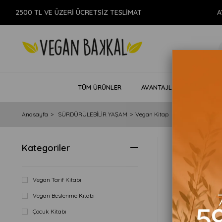
0 TL VE ÜZERİ ÜCRETSİZ TESLİMAT
AYNI GÜN
TÜM ÜRÜNLER
AVANTAJLI PAKETLER
Anasayfa
SÜRDÜRÜLEBİLİR YAŞAM
Vegan Kitap
Kategoriler
Fiyata Göre (
Vegan Tarif Kitabı
Vegan Beslenme Kitabı
Çocuk Kitabı