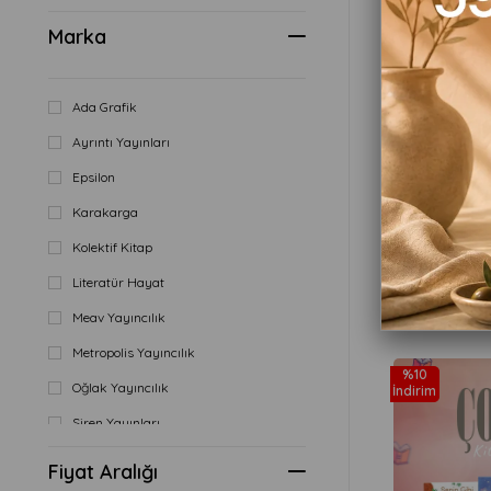
Marka
Ada Grafik
Ayrıntı Yayınları
Epsilon
Karakarga
₺154,90
Kolektif Kitap
Literatür Hayat
Sepete
Meav Yayıncılık
Metropolis Yayıncılık
%10
Oğlak Yayıncılık
İndirim
Siren Yayınları
Yabancı Yayınları
Fiyat Aralığı