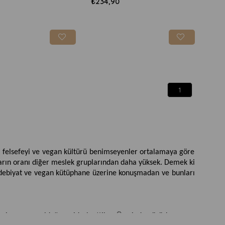
₺234,90
1
n felsefeyi ve vegan kültürü benimseyenler ortalamaya göre 
ların oranı diğer meslek gruplarından daha yüksek. Demek ki 
debiyat ve vegan kütüphane üzerine konuşmadan ve bunları 
avi gezegen olduğunu idrak ettiler. Üzerinde yürürken veya 