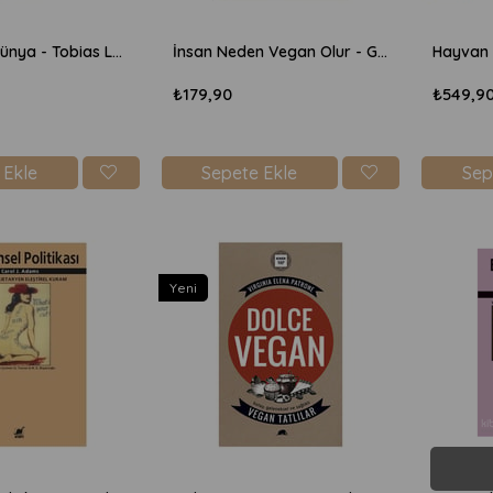
Vegan Bir Dünya - Tobias Leenaert
İnsan Neden Vegan Olur - Gary L Francione ve Anna
₺179,90
₺549,9
 Ekle
Sepete Ekle
Sep
Yeni