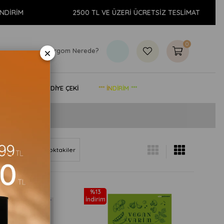
2500 TL VE ÜZERİ ÜCRETSİZ TESLİMAT
0
×
Kargom Nerede?
& YAŞAM
HEDİYE ÇEKİ
*** İNDİRİM ***
Göre (Z<A)
Stoktakiler
%13
İndirim