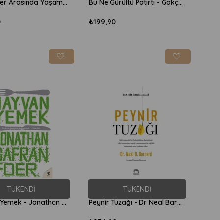
Et Yiyenler Arasında Yaşamak - Carol J Adams
Bu Ne Gürültü Patırtı - Gökçe Gökçeer
0
₺199,90
TÜKENDI
TÜKENDI
Hayvan Yemek - Jonathan Safran Foer
Peynir Tuzağı - Dr Neal Barnard