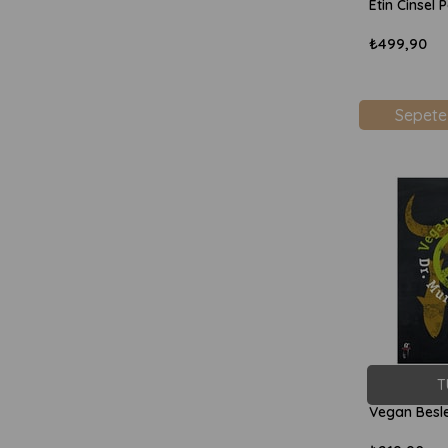
₺499,90
Sepete
T