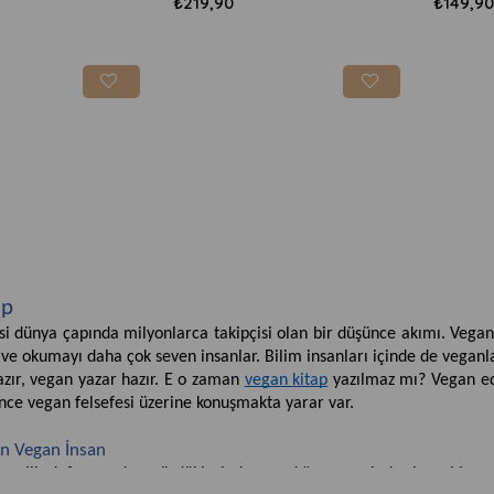
₺219,90
₺149,90
ap
si dünya çapında milyonlarca takipçisi olan bir düşünce akımı. Vega
 ve okumayı daha çok seven insanlar. Bilim insanları içinde de vegan
zır, vegan yazar hazır. E o zaman 
vegan kitap
 yazılmaz mı? Vegan e
ce vegan felsefesi üzerine konuşmakta yarar var. 
n Vegan İnsan
ayı ilk defa uzaydan gördüklerinde yaşadığımız yerin kırılgan bir m