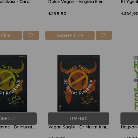
Etin Cinsel Politikası - Carol J Adams
Dolce Vegan - Virginia Elena Patrone
₺299,90
₺364,9
 Ekle
Sepete Ekle
ÜKENDI
TÜKENDI
Vegan Beslenme - Dr Murat Kınıkoğlu
Vegan Sağlık - Dr Murat Kınıkoğlu