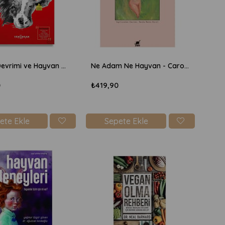
Vegan Devrimi ve Hayvan Özgürlüğü - Zülal Kalkandelen
Ne Adam Ne Hayvan - Carol J Adams
0
₺419,90
ete Ekle
Sepete Ekle