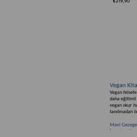
₺219,90
Vegan Kit
Vegan felsefe
daha eğitimli
vegan okur ha
tanıtmadan ön
Mavi Gezege
İnsanlar düny