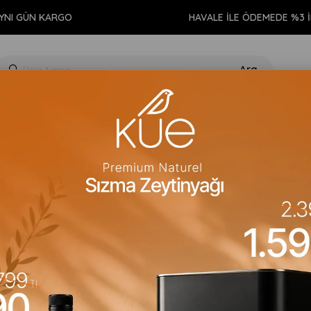
 KARGO
HAVALE İLE ÖDEMEDE %3 İNDİRİM
GIDA
KİŞİSEL BAKIM
TEMİZLİK
AROMATERAPİ
EV 
Artan)
Fiyata Göre (Azalan)
Ürün Adına Göre (A>Z)
Ürün Adına 
%13
İndirim