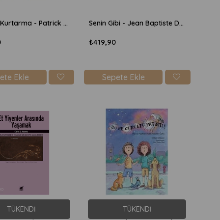
Hayvan Kurtarma - Patrick George
Senin Gibi - Jean Baptiste Del Amo
0
₺419,90
ete Ekle
Sepete Ekle
TÜKENDI
TÜKENDI