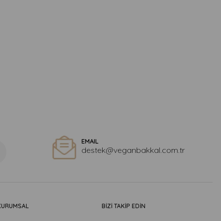
EMAIL
destek@veganbakkal.com.tr
KURUMSAL
BİZİ TAKİP EDİN