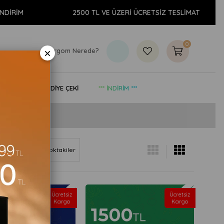
İNDİRİM
2500 TL VE ÜZERİ ÜCRETSİZ TESLİMAT
0
×
Kargom Nerede?
& YAŞAM
HEDİYE ÇEKİ
*** İNDİRİM ***
Göre (Z<A)
Stoktakiler
Ücretsiz
Ücretsiz
Kargo
Kargo