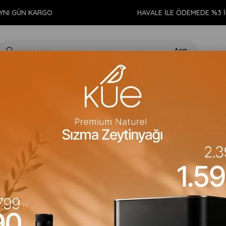
YNI GÜN KARGO
HAVALE İLE ÖDEMEDE %3 
GIDA
KİŞİSEL BAKIM
TEMİZLİK
AROMATERAPİ
EV 
Artan)
Fiyata Göre (Azalan)
Ürün Adına Göre (A>Z)
Ürün Adına 
Ücretsiz
Ücretsiz
Kargo
Kargo