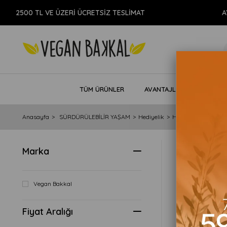
2500 TL VE ÜZERİ ÜCRETSİZ TESLİMAT
A
TÜM ÜRÜNLER
AVANTAJLI PAKETLER
Anasayfa
SÜRDÜRÜLEBİLİR YAŞAM
Hediyelik
Hediye Çeki
Marka
Fiyata Göre (
Vegan Bakkal
Fiyat Aralığı