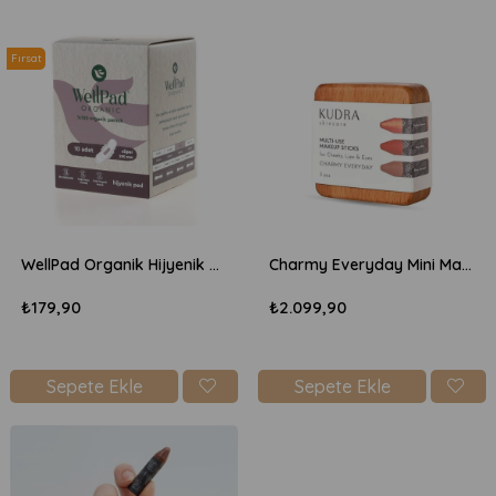
Fırsat
Ürünü
WellPad Organik Hijyenik Ped Süper 290mm - Uzun 10'lu
Charmy Everyday Mini Makyaj Seti 3X3,5gr
₺179,90
₺2.099,90
Sepete Ekle
Sepete Ekle