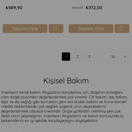
₺589,90
₺372,00
₺426,00
Sepete Ekle
Sepete Ekle
1
2
3
...
10
>
Kişisel Bakım
İnsanların kendi bakım ihtiyaçlarını karşılaması için, doğanın armağanı
olan doğal çözümleri değerlendirmesi çok önemli. Cilt bakımı, saç bakımı,
ağız ve diş sağlığı gibi konuların yanı sıra dudak bakımı ve buna benzer
nitelikli beklentilerde, çok sağlıklı organik ürün seçeneklerini
değerlendirmek oldukça önemlidir. Doğal yollardan üretilmiş pek çok
farklı ürün seçeneğinin, insanların ihtiyaçlarını ve bakım konusunda ki
beklentilerini en iyi şekilde karşılayacağını söyleyebiliriz.
Kimyasal malzemelerin pek çok farklı yan etkisi bulunurken,