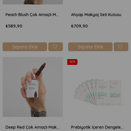
Peach Blush Çok Amaçlı Makyaj Kalemi
Ahşap Makyaj Seti Kutusu
₺589,90
₺709,90
Sepete Ekle
Sepete Ekle
%13
Deep Red Çok Amaçlı Makyaj Kalemi
Prebiyotik İçeren Dengeleyici Beyaz Kil Maskesi (8 X 8 ml)