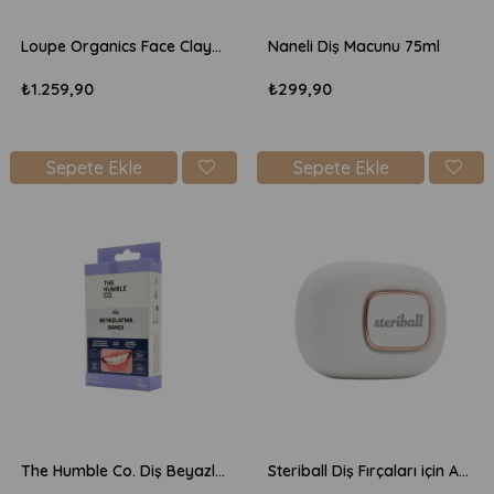
Loupe Organics Face Clay Mask 50ml - Kil Maskesi
Naneli Diş Macunu 75ml
₺1.259,90
₺299,90
Sepete Ekle
Sepete Ekle
The Humble Co. Diş Beyazlatma Bandı - Fresh Mint - 28 Adet
Steriball Diş Fırçaları için Akıllı Koruma Cihazı - Beyaz