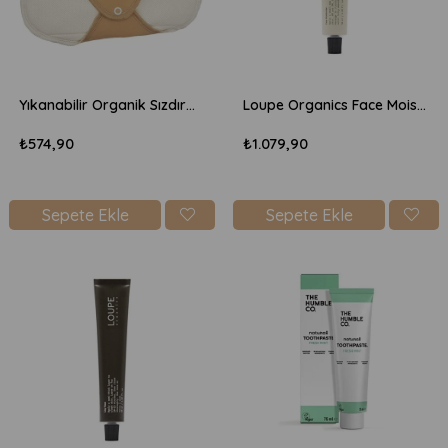
Yıkanabilir Organik Sızdırmaz Ped 5'li - Normal Ten Rengi
Loupe Organics Face Moisturizer 50ml - Nemlendirici Yüz Kremi
₺574,90
₺1.079,90
Sepete Ekle
Sepete Ekle