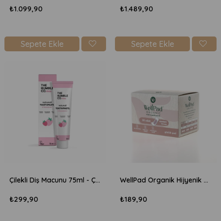
₺1.099,90
₺1.489,90
Sepete Ekle
Sepete Ekle
Çilekli Diş Macunu 75ml - Çocuk
WellPad Organik Hijyenik Ped Standart 155mm - Günlük 30'lu
₺299,90
₺189,90