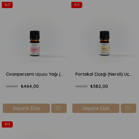
%27
%12
Civanperçemi Uçucu Yağı (5 ml)
Portakal Çiçeği (Neroli) Uçucu Yağı (5 ml)
₺464,00
₺582,00
₺640,00
₺660,00
Sepete Ekle
Sepete Ekle
%13