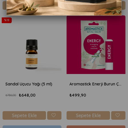
Sepete Ekle
Sepete Ekle
%18
Sandal Uçucu Yağı (5 ml)
Aromastick Enerji Burun Çubuğu
₺648,00
₺499,90
₺786,00
Sepete Ekle
Sepete Ekle