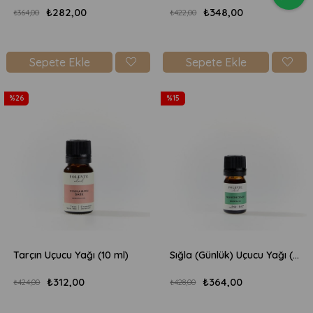
₺282,00
₺348,00
₺364,00
₺422,00
Sepete Ekle
Sepete Ekle
%26
%15
Tarçın Uçucu Yağı (10 ml)
Sığla (Günlük) Uçucu Yağı (5 ml)
₺312,00
₺364,00
₺424,00
₺428,00