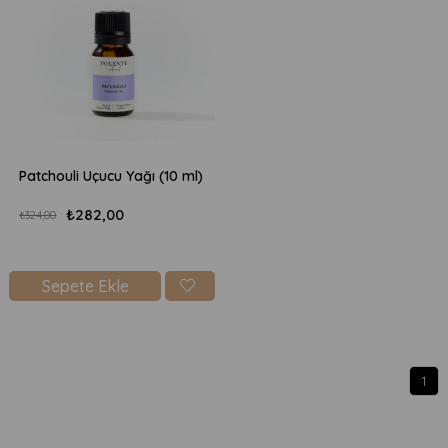
Patchouli Uçucu Yağı (10 ml)
₺282,00
₺324,00
Sepete Ekle
1