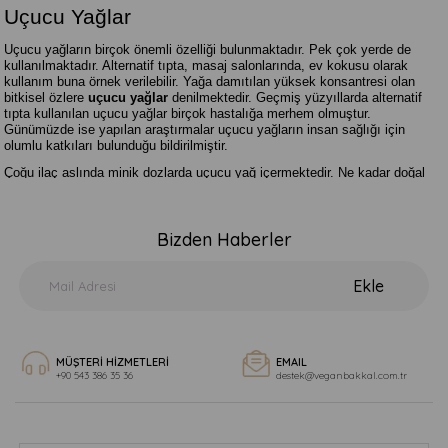
Uçucu Yağlar
Uçucu yağların birçok önemli özelliği bulunmaktadır. Pek çok yerde de
kullanılmaktadır. Alternatif tıpta, masaj salonlarında, ev kokusu olarak
kullanım buna örnek verilebilir. Yağa damıtılan yüksek konsantresi olan
bitkisel özlere
uçucu yağlar
denilmektedir. Geçmiş yüzyıllarda alternatif
tıpta kullanılan uçucu yağlar birçok hastalığa merhem olmuştur.
Günümüzde ise yapılan araştırmalar uçucu yağların insan sağlığı için
olumlu katkıları bulunduğu bildirilmiştir.
Çoğu ilaç aslında minik dozlarda uçucu yağ içermektedir. Ne kadar doğal
olursa olsun her şeyin fazlası zarardır. Uçucu yağlar da fazla kullanıldığında
olumsuz sonuçlar doğurabilmektedir.
Uçucu yağlar
dengeli oranlarda
kullanıldığında olumlu etkiler bırakmaktadır. Örneğin insanların üzerindeki
Bizden Haberler
stresi azaltması, ruh halinin sağlıklı bir hal alması, baş ağrıları ve migren
ağrılarını hafifletmesi, daha huzurlu uyumanızı sağlaması, mide bulantınızı
azaltması bunlardan birkaçıdır. Vegan bakkal farkıyla sahip olacağınız
Ekle
uçucu yağlar sizlere istediğiniz dinginliği sağlayacaktır. Dilerseniz tek
sipariş edebileceğiniz ürünü sitemizde yer alan buhurdanlık ile beraber
sipariş edip evinizin havasını değiştirebilirsiniz.
Uçucu Yağlarının Özellikleri
MÜŞTERİ HİZMETLERİ
EMAIL
+90 543 386 35 36
destek@veganbakkal.com.tr
Her uçucu yağın kendine ait özel bir tesiri vardır. Kimi
uçucu yağlar
rahat
bir şekilde uyumamızı sağlarken kimi uçucu yağlar ise daha enerjik
olmamızı sağlayabilir. Örneğin fesleğen yağının etkileri arasında öksürüğe
iyi gelmesi, boğazda meydana gelen tıkanıklığın açılması, ruh sağlığına iyi
gelmesi, sindirimi iyileştirmesi, enerji vermesi, kas ağrılarını dindirmesi gibi