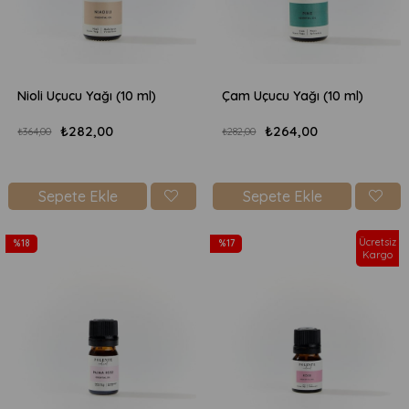
Nioli Uçucu Yağı (10 ml)
Çam Uçucu Yağı (10 ml)
₺282,00
₺264,00
₺364,00
₺282,00
Sepete Ekle
Sepete Ekle
Ücretsiz
%18
%17
Kargo