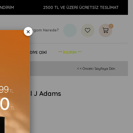
M
2500 TL VE ÜZERİ ÜCRETSİZ TESLİMAT
0
×
Kargom Nerede?
& YAŞAM
HEDİYE ÇEKİ
*** İNDİRİM ***
< < Önceki Sayfaya Dön
ikası - Carol J Adams