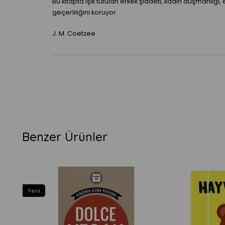
Bu kitapta ışık tutulan erkek şiddeti, kadın düşmanlığı
geçerliliğini koruyor.
J. M. Coetzee
Benzer Ürünler
Yeni