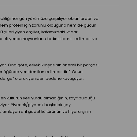
çekliği her gün yüzümüze çarpılıyor ekranlardan ve
tin hem protein için zorunlu olduğuna hem de gücün
lleri yiyen etçiller, kafamızdaki iktidar
a eti yenen hayvanların kadınsı temsil edilmesi ve
yor. Ona göre, erkeklik inşasının önemli bir parçası
her öğünde yeniden ilan edilmesidir.” Onun
gönderge” olarak yeniden bedene kavuşuyor.
 kültürün yeri yurdu olmadığının, zayıf bulduğu
çiziyor. Yiyecek/giyecek başka bir şey
lumlayan eril şiddet kültürünün ve hiyerarşinin