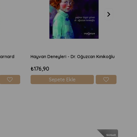
Barnard
Hayvan Deneyleri - Dr. Oğuzcan Kınıkoğlu
₺176,90
₺25
Sepete Ekle