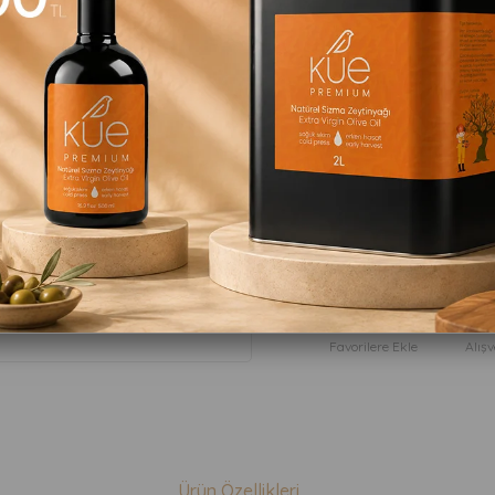
₺499,90
:
:
içerisind
64
26
18
Favorilere Ekle
Alışv
Ürün Özellikleri