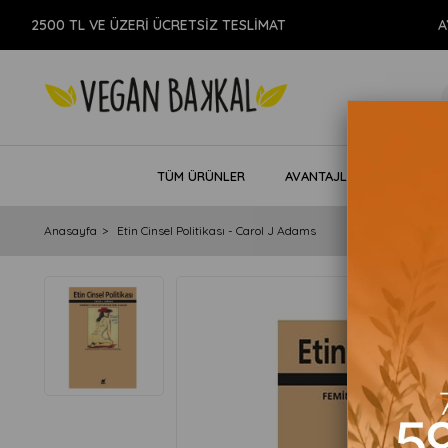
500 TL VE ÜZERİ ÜCRETSİZ TESLİMAT
AYNI G
TÜM ÜRÜNLER
AVANTAJLI PAKETLER
Anasayfa
Etin Cinsel Politikası - Carol J Adams