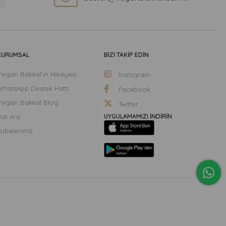
KURUMSAL
BİZİ TAKİP EDİN
Vegan Bakkal'ın Hikayesi
Instagram
WhatsApp Destek Hattı
Facebook
Vegan Bakkal Blog
Twitter
izi Ara
UYGULAMAMIZI İNDİRİN
Şubelerimiz