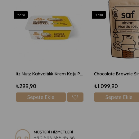
Yeni
Yeni
Itz Nutz Kahvaltılık Krem Kaju Peyniri 170gr
₺299,90
₺1.099,90
Sepete Ekle
Sepete Ekle
MÜŞTERİ HİZMETLERİ
+90 543 386 35 36