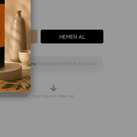
e sipariş verirseniz
10.08.2026
tarihinde Kargoda.
eriş Listeme Ekle
Fiyat Düşünce Haber Ver