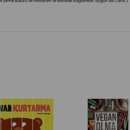
, et yeme kültürü ve militarizm arasındaki bağlantılar, bugün de Carol J.