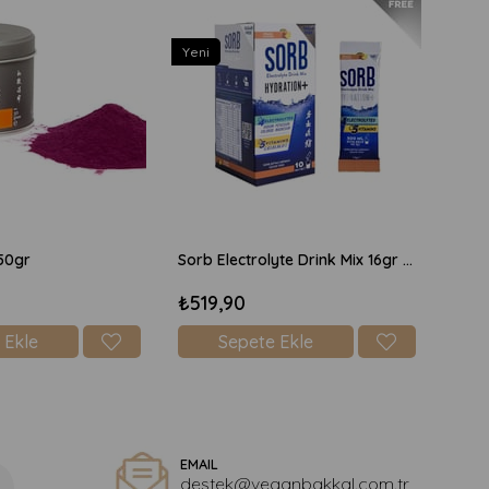
Yeni
50gr
Sorb Electrolyte Drink Mix 16gr x 10 Adet Şekersiz - Şeftali
₺519,90
 Ekle
Sepete Ekle
EMAIL
destek@veganbakkal.com.tr