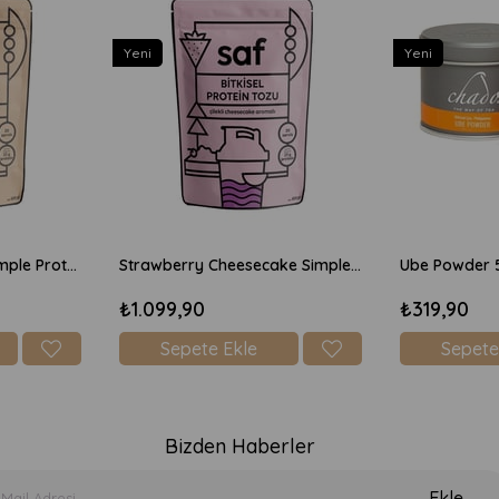
Yeni
Yeni
Chocolate Brownie Simple Protein Mix 600gr
Strawberry Cheesecake Simple Protein Mix 600gr
Ube Powder 
₺1.099,90
₺319,90
Sepete Ekle
Sepete
Bizden Haberler
Ekle