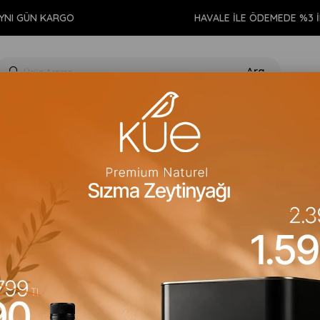
ÜN KARGO
HAVALE İLE ÖDEMEDE %3 İNDİRİ
GIDA
KİŞİSEL BAKIM
TEMİZLİK
AROMATERAPİ
EV 
Ayrıntı Yayınları
Etin Cinsel Polit
Barkod
:
9789755397719
Para Puan
:
3
Stok Kodu
(VGNBKL415)