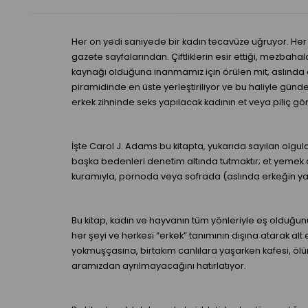
Her on yedi saniyede bir kadın tecavüze uğruyor. Her
gazete sayfalarından. Çiftliklerin esir ettiği, mezbah
kaynağı olduğuna inanmamız için örülen mit, aslında erk
piramidinde en üste yerleştiriliyor ve bu haliyle gün
erkek zihninde seks yapılacak kadının et veya piliç 
İşte Carol J. Adams bu kitapta, yukarıda sayılan olgula
başka bedenleri denetim altında tutmaktır; et yemek d
kuramıyla, pornoda veya sofrada (aslında erkeğin ya
Bu kitap, kadın ve hayvanın tüm yönleriyle eş olduğ
her şeyi ve herkesi “erkek” tanımının dışına atarak alt 
yokmuşçasına, birtakım canlılara yaşarken kafesi, ölü
aramızdan ayrılmayacağını hatırlatıyor.