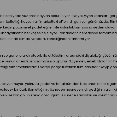
 bir saniyede yüzlerce hayvan öldürülüyor. “Dayak yiyen kadınlar” ger
aların katlettiği hayvanlar “marketteki et”e indirgeniyor günümüzde. E
eğin potansiyel şiddet eğilimiyle üstünlük kurmasına neden oluyor. Etçi
delik hayatımızın her köşesine sızıyor. Reklamların neredeyse tamamınd
görüntüsünde olması yapbozu kendiliğinden tamamlıyor.
rı ve genel olarak ataerki ile et tüketimi arasındaki diyalektiği çözümlü
e bunun önemli bir aşamasını oluşturur. “Et yemek, erkek iktidarının 
zdığı tüm “metinlerde”) parça parça tüketilen tüm adsızlar, “kayıp 
unu savunmuyor; yalnızca şiddet ve tahakkümden beslenen erkek egemen
edilecek bir öteki ilan ettiğinin, özneden nesneye indirgediğinin altını 
rken ise kan gölünü reva gördüğümüz sürece savaşları ve ayrımcılığı o