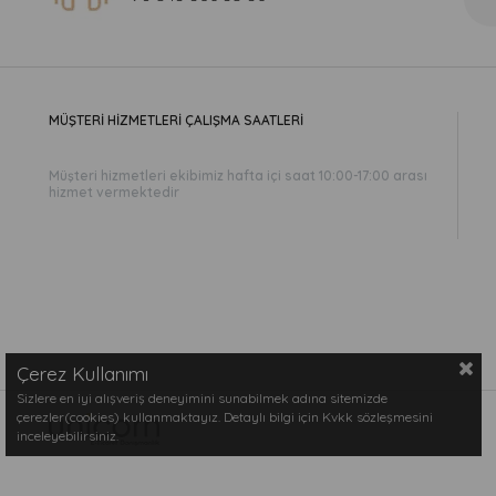
MÜŞTERİ HİZMETLERİ ÇALIŞMA SAATLERİ
Müşteri hizmetleri ekibimiz hafta içi saat 10:00-17:00 arası
hizmet vermektedir
Çerez Kullanımı
Sizlere en iyi alışveriş deneyimini sunabilmek adına sitemizde
çerezler(cookies) kullanmaktayız. Detaylı bilgi için Kvkk sözleşmesini
inceleyebilirsiniz.