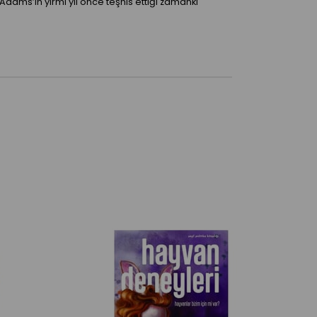
 Adams’ın yirmi yıl önce teşhis ettiği zamanki