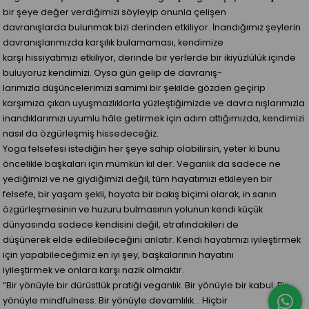
bir şeye değer verdiğimizi söyleyip onunla çelişen
davranışlarda bulunmak bizi derinden etkiliyor. İnandığımız şeylerin
davranışlarımızda karşılık bulamaması, kendimize
karşı hissiyatımızı etkiliyor, derinde bir yerlerde bir ikiyüzlülük içinde
buluyoruz kendimizi. Oysa gün gelip de davranış-
larımızla düşüncelerimizi samimi bir şekilde gözden geçirip
karşımıza çıkan uyuşmazlıklarla yüzleştiğimizde ve davra nışlarımızla
inandıklarımızı uyumlu hâle getirmek için adım attığımızda, kendimizi
nasıl da özgürleşmiş hissedeceğiz.
Yoga felsefesi istediğin her şeye sahip olabilirsin, yeter ki bunu
öncelikle başkaları için mümkün kıl der. Veganlık da sadece ne
yediğimizi ve ne giydiğimizi değil, tüm hayatımızı etkileyen bir
felsefe, bir yaşam şekli, hayata bir bakış biçimi olarak, in sanın
özgürleşmesinin ve huzuru bulmasının yolunun kendi küçük
dünyasında sadece kendisini değil, etrafındakileri de
düşünerek elde edilebileceğini anlatır. Kendi hayatımızı iyileştirmek
için yapabileceğimiz en iyi şey, başkalarının hayatını
iyileştirmek ve onlara karşı nazik olmaktır.
“Bir yönüyle bir dürüstlük pratiği veganlık. Bir yönüyle bir kabul. Bir
yönüyle mindfulness. Bir yönüyle devamlılık… Hiçbir