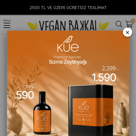
Anasayfa
SÜRDÜRÜLEBİLİR YAŞAM
Vegan Kitap
Veganlık ve Kendini Bulma Sanatı - Yeliz Utku Konca
2500 TL VE ÜZERİ ÜCRETSİZ TESLİMAT
0
MENU
×