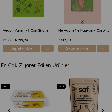
- İ. Can Şiram
Ne Adam Ne Hayvan - Carol J Adams
Vegan Yarim -
90
₺419,90
₺259,
₺299,90
Ekle
Sepete Ekle
Sepete 
En Çok Ziyaret Edilen Ürünler
Yeni
Yeni