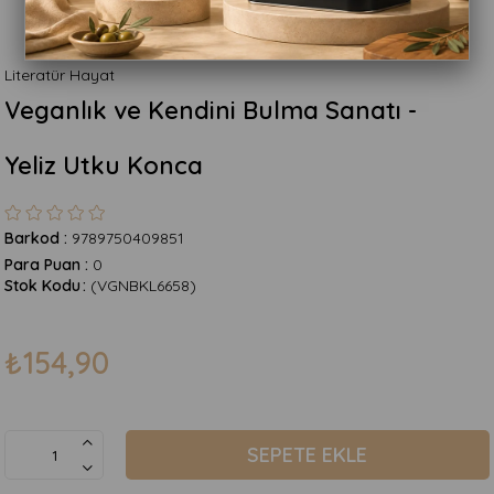
Literatür Hayat
Veganlık ve Kendini Bulma Sanatı -
Yeliz Utku Konca
Barkod
:
9789750409851
Para Puan
:
0
Stok Kodu
(VGNBKL6658)
₺154,90