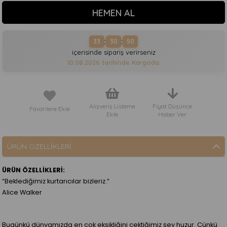
:
:
33
30
50
içerisinde sipariş verirseniz
10.08.2026
tarihinde Kargoda.
Alışveriş Listeme
Fiyat Düşünce
Favorilere Ekle
Ekle
Haber Ver
ÜRÜN ÖZELLIKLERI
ÜRÜN ÖZELLİKLERİ:
“Beklediğimiz kurtarıcılar bizleriz.”
Alice Walker
Bugünkü dünyamızda en çok eksikliğini çektiğimiz şey huzur. Çünkü