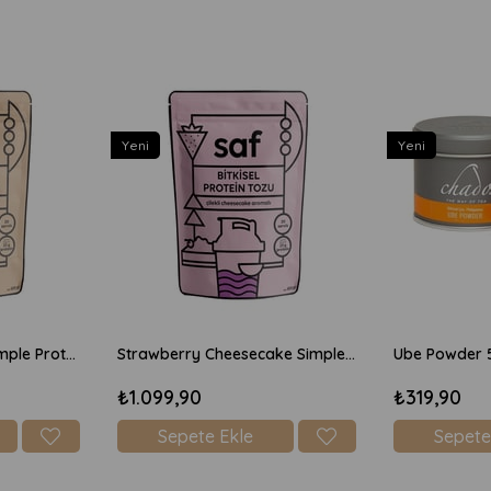
Yeni
Yeni
Chocolate Brownie Simple Protein Mix 600gr
Strawberry Cheesecake Simple Protein Mix 600gr
Ube Powder 
₺1.099,90
₺319,90
Sepete Ekle
Sepete