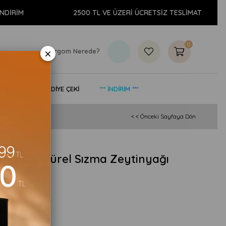
M
2500 TL VE ÜZERİ ÜCRETSİZ TESLİMAT
0
×
Kargom Nerede?
& YAŞAM
HEDİYE ÇEKİ
*** İNDİRİM ***
< < Önceki Sayfaya Dön
asat Natürel Sızma Zeytinyağı