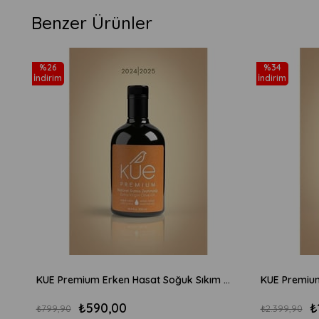
Benzer Ürünler
%26
%34
İndirim
İndirim
KUE Premium Erken Hasat Soğuk Sıkım Natürel Sızma Zeytinyağı 500ml
₺590,00
₺
₺799,90
₺2.399,90