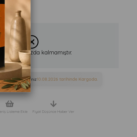
n stoklarımızda kalmamıştır.
e sipariş verirseniz
10.08.2026
tarihinde Kargoda.
eriş Listeme Ekle
Fiyat Düşünce Haber Ver