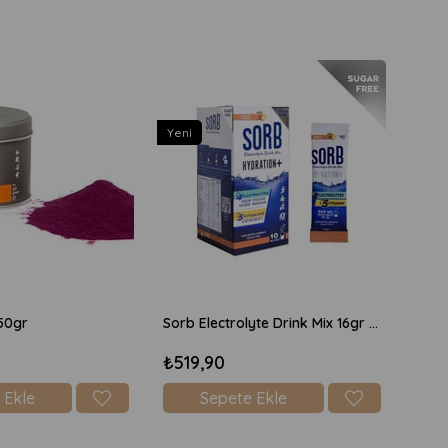
Yeni
50gr
Sorb Electrolyte Drink Mix 16gr x 10 Adet Şekersiz - Şeftali
₺519,90
 Ekle
Sepete Ekle