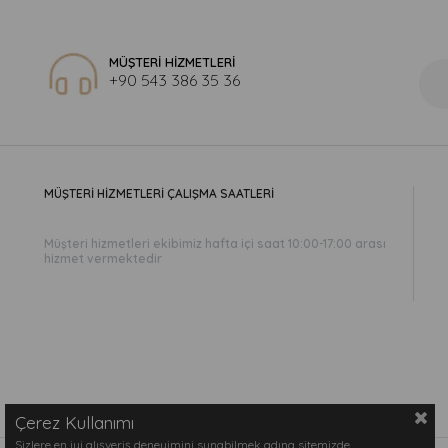
MÜŞTERİ HİZMETLERİ
+90 543 386 35 36
MÜŞTERİ HİZMETLERİ ÇALIŞMA SAATLERİ
Müşteri hizmetleri ekibimiz hafta içi saat 10:00-17:00 arası
hizmet vermektedir
Çerez Kullanımı
Sizlere en iyi alışveriş deneyimini sunabilmek adına sitemizde