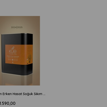
KUE Premium Erken Hasat Soğuk Sıkım Natürel Sızma Zeytinyağı 2L
1.590,00