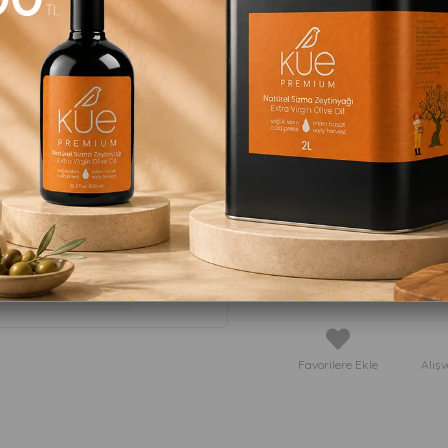
Para Puan
:
0
Stok Kodu
(VGNBKL7176)
Ürü
:
:
içerisind
43
09
10
Favorilere Ekle
Alışv