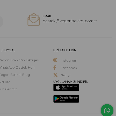
EMAIL
destek@veganbakkal.com.tr
KURUMSAL
BİZİ TAKİP EDİN
Vegan Bakkal'ın Hikayesi
Instagram
WhatsApp Destek Hattı
Facebook
Vegan Bakkal Blog
Twitter
izi Ara
UYGULAMAMIZI İNDİRİN
Şubelerimiz