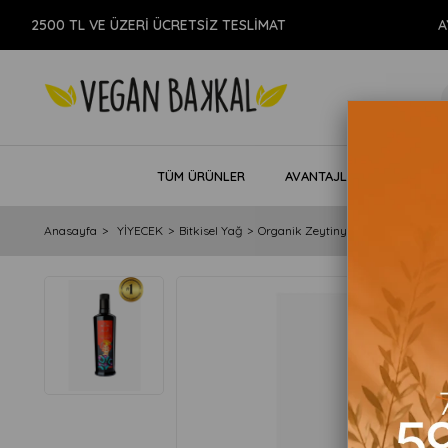
500 TL VE ÜZERİ ÜCRETSİZ TESLİMAT
AYNI G
TÜM ÜRÜNLER
AVANTAJLI PAKETLER
Anasayfa
YİYECEK
Bitkisel Yağ
Organik Zeytinyağı
Memecik Erk