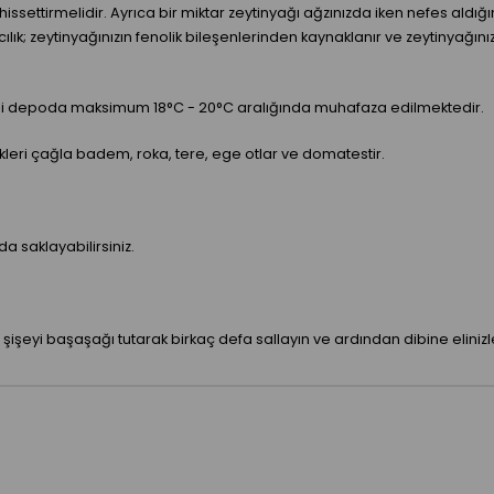
u hissettirmelidir. Ayrıca bir miktar zeytinyağı ağzınızda iken nefes ald
kıcılık; zeytinyağınızın fenolik bileşenlerinden kaynaklanır ve zeytinyağ
meli depoda maksimum 18°C - 20°C aralığında muhafaza edilmektedir.
ikleri çağla badem, roka, tere, ege otlar ve domatestir.
da saklayabilirsiniz.
 şişeyi başaşağı tutarak birkaç defa sallayın ve ardından dibine elinizle