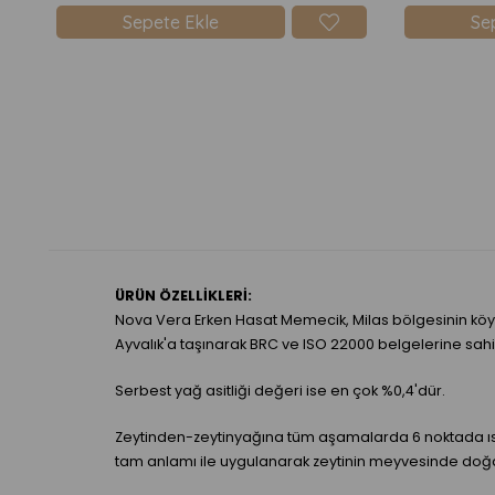
Sepete Ekle
Se
ÜRÜN ÖZELLİKLERİ:
Nova Vera Erken Hasat Memecik, Milas bölgesinin köyl
Ayvalık'a taşınarak BRC ve ISO 22000 belgelerine sahip
Serbest yağ asitliği değeri ise en çok %0,4'dür.
Zeytinden-zeytinyağına tüm aşamalarda 6 noktada ısı
tam anlamı ile uygulanarak zeytinin meyvesinde doğal