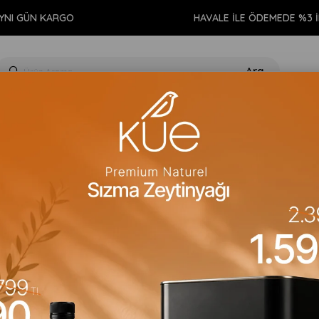
ÜN KARGO
HAVALE İLE ÖDEMEDE %3 İNDİRİ
GIDA
KİŞİSEL BAKIM
TEMİZLİK
AROMATERAPİ
EV 
en Hasat Natürel Sızma Zeytinyağı 500ml
Nova Vera
Memecik Erken H
500ml
Barkod
:
8681763395026