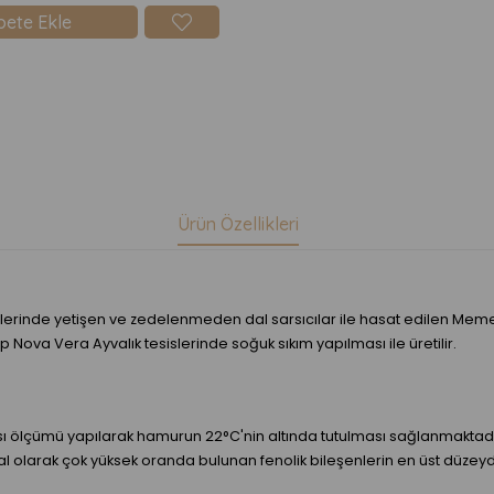
pete Ekle
Ürün Özellikleri
erinde yetişen ve zedelenmeden dal sarsıcılar ile hasat edilen Memeci
 Nova Vera Ayvalık tesislerinde soğuk sıkım yapılması ile üretilir.
 ölçümü yapılarak hamurun 22°C'nin altında tutulması sağlanmaktadır.
 olarak çok yüksek oranda bulunan fenolik bileşenlerin en üst düzeyd