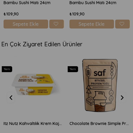
Bambu Sushi Matı 24cm
Bambu Sushi Matı 24cm
₺109,90
₺109,90
Sepete Ekle
Sepete Ekle
En Çok Ziyaret Edilen Ürünler
Yeni
Yeni
Itz Nutz Kahvaltılık Krem Kaju Peyniri 170gr
Chocolate Brownie Simple Protein Mix 600gr