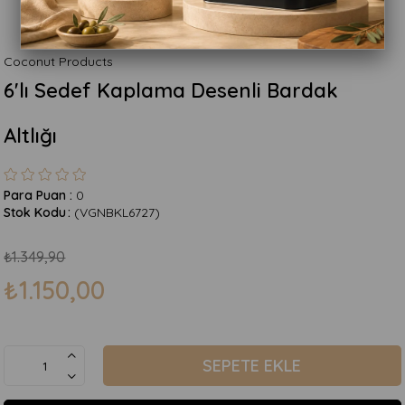
Coconut Products
6'lı Sedef Kaplama Desenli Bardak
Altlığı
Para Puan
:
0
Stok Kodu
(VGNBKL6727)
₺1.349,90
₺1.150,00