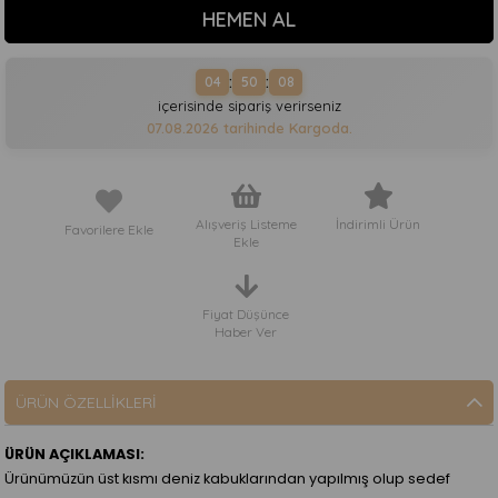
:
:
04
50
07
içerisinde sipariş verirseniz
07.08.2026
tarihinde Kargoda.
Alışveriş Listeme
İndirimli Ürün
Favorilere Ekle
Ekle
Fiyat Düşünce
Haber Ver
ÜRÜN ÖZELLIKLERI
ÜRÜN AÇIKLAMASI:
Ürünümüzün üst kısmı deniz kabuklarından yapılmış olup sedef