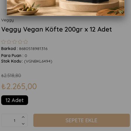
Veggy
Veggy Vegan Köfte 200gr x 12 Adet
Barkod
:
8680518981316
Para Puan
:
0
Stok Kodu
(VGNBKL6494)
₺2.518,80
₺2.265,00
12 Adet