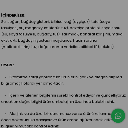
İÇİNDEKİLER:
Su, soğan, buğday gluteni, bitkisel yağ (ayçiçek), tofu (soya
fasulyesi, su, magnezyum klorür, tuz), bezelye proteini, soya sosu
(su, soya fasulyesi, buğday, tuz), sarımsak, baharat karışımı, maya
ekstraktı, buğday nişastası, maydanoz, hacim artırıcı
(maltodekstrin), tuz, doğal aroma vericiler, bitkisel lif (seluloz).
UYARI :
◦ Sitemizde satışı yapılan tüm ürünlerin içerik ve alerjen bilgileri
bilgi amaçlı olarak yer almaktadır.
◦ İçerik ve alerjen bilgilerini sürekli kontrol ediyor ve güncelliyoruz
ancak en doğru bilgiyi ürün ambalajının üzerinde bulabilirsiniz.
◦ Alerjiniz ya da özel bir durumunuz varsa ürünü kullanmadan
önce doktorunuza danışınız ve ürün ambalajı üzerindeki etiket
bilgilerini mutlaka kontrol ediniz.