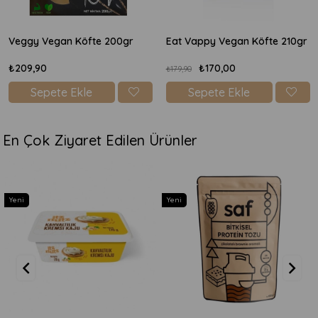
gr
Eat Vappy Vegan Köfte 210gr
Veggy Vegan Köfte 200
₺170,00
₺209,90
₺179,90
Sepete Ekle
Sepete Ekle
En Çok Ziyaret Edilen Ürünler
Yeni
Yeni