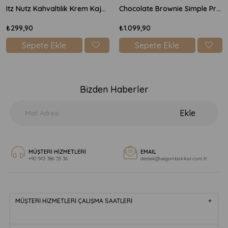
Itz Nutz Kahvaltılık Krem Kaju Peyniri 170gr
Chocolate Brownie Simple Protein Mix 600gr
₺299,90
₺1.099,90
Sepete Ekle
Sepete Ekle
Bizden Haberler
Ekle
MÜŞTERİ HİZMETLERİ
EMAIL
+90 543 386 35 36
destek@veganbakkal.com.tr
MÜŞTERİ HİZMETLERİ ÇALIŞMA SAATLERİ