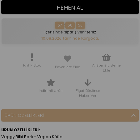
:
:
57
30
56
içerisinde sipariş verirseniz
10.08.2026
tarihinde Kargoda.
Kritik Stok
Alışveriş Listeme
Favorilere Ekle
Ekle
İndirimli Ürün
Fiyat Düşünce
Haber Ver
ÜRÜN ÖZELLIKLERI
ÜRÜN ÖZELLİKLERİ:
Veggy Bitki Bazlı - Vegan Köfte