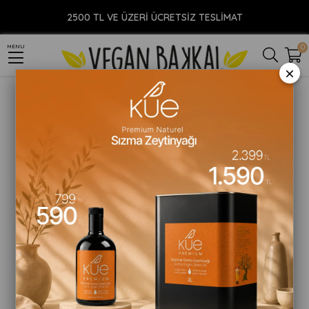
Anasayfa
YİYECEK
Vegan Et
Vegan Köfte
Veggy Vegan Köfte 200gr x 12 Adet
2500 TL VE ÜZERİ ÜCRETSİZ TESLİMAT
0
MENU
×