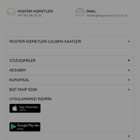
MÜŞTERİ HİZMETLERİ
EMAIL
+90 543 386 35 36
destek@veganbakkal.com.tr
MÜŞTERİ HİZMETLERİ ÇALIŞMA SAATLERİ
SÖZLEŞMELER
HESABIM
KURUMSAL
BİZİ TAKİP EDİN
UYGULAMAMIZI İNDİRİN