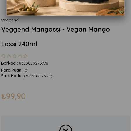
Veggend
Veggend Mangossi - Vegan Mango
Lassi 240ml
Barkod
:
8683829275778
Para Puan
:
0
Stok Kodu
(VGNBKL7604)
₺99,90