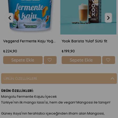
Veggend Fermente Kaju Yoğurdu 500gr
Yook Barista Yulaf Sütü 1lt
₺224,90
₺199,90
Sepete Ekle
Sepete Ekle
ÜRÜN ÖZELLIKLERI
ÜRÜN ÖZELLİKLERİ:
Mangolu Fermente Kajulu İçecek
Türkiye'nin ilk mango lassi'si, hem de vegan! Mangossi ile tanışın!
Güney Asya'nın ferahlatıcı içeceğinden ilham alan Mangossi,