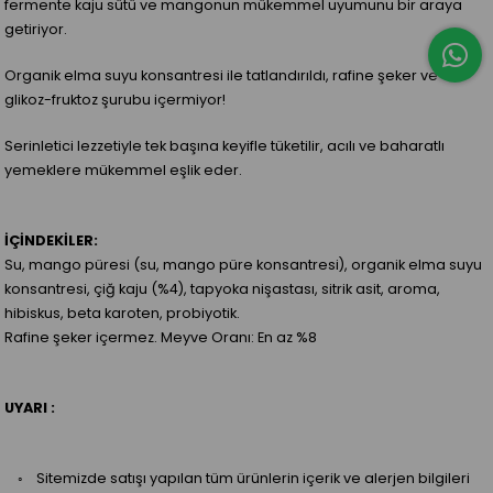
fermente kaju sütü ve mangonun mükemmel uyumunu bir araya
getiriyor.
Organik elma suyu konsantresi ile tatlandırıldı, rafine şeker ve
glikoz-fruktoz şurubu içermiyor!
Serinletici lezzetiyle tek başına keyifle tüketilir, acılı ve baharatlı
yemeklere mükemmel eşlik eder.
İÇİNDEKİLER:
Su, mango püresi (su, mango püre konsantresi), organik elma suyu
konsantresi, çiğ kaju (%4), tapyoka nişastası, sitrik asit, aroma,
hibiskus, beta karoten, probiyotik.
Rafine şeker içermez. Meyve Oranı: En az %8
UYARI :
◦ Sitemizde satışı yapılan tüm ürünlerin içerik ve alerjen bilgileri