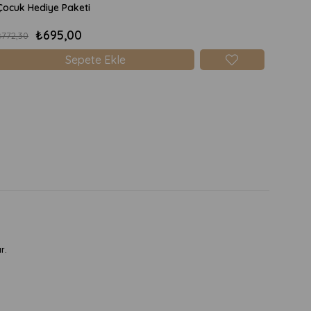
Çocuk Hediye Paketi
₺695,00
₺772,30
Sepete Ekle
r.