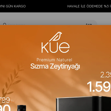
ÜN KARGO
HAVALE İLE ÖDEMEDE %3 İNDİRİ
GIDA
KİŞİSEL BAKIM
TEMİZLİK
AROMATERAPİ
EV 
 Vegan Şekersiz Sıcak Çikolata 120gr
Dolcida
Dolcida Vegan Şe
Barkod
:
8683200097470
Para Puan
:
2
Stok Kodu
(VGNBKL1199)