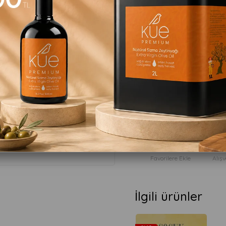
₺299,90
:
:
içerisind
30
41
49
Favorilere Ekle
Alışv
İlgili ürünler