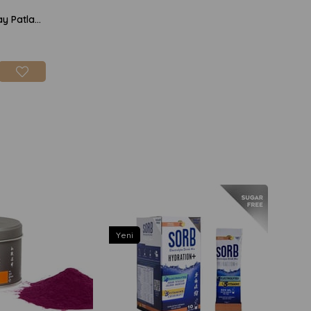
Terra Verde Organik Karabuğday Patlağı 85gr
Yeni