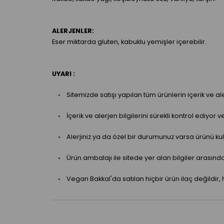
ALERJENLER:
Eser miktarda gluten, kabuklu yemişler içerebilir.
UYARI :
◦ Sitemizde satışı yapılan tüm ürünlerin içerik ve aler
◦ İçerik ve alerjen bilgilerini sürekli kontrol ediyor 
◦ Alerjiniz ya da özel bir durumunuz varsa ürünü kull
◦ Ürün ambalajı ile sitede yer alan bilgiler arasınd
◦ Vegan Bakkal'da satılan hiçbir ürün ilaç değildir, 