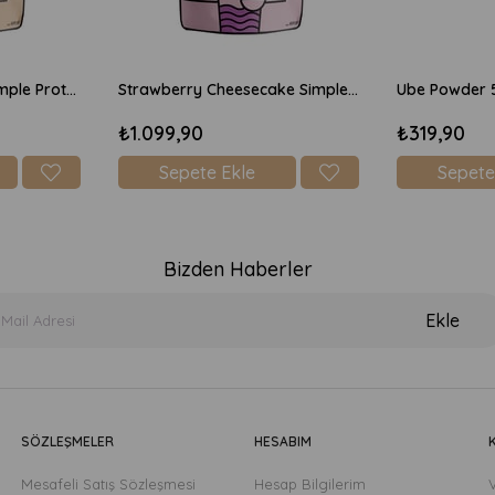
Chocolate Brownie Simple Protein Mix 600gr
Strawberry Cheesecake Simple Protein Mix 600gr
Ube Powder 
₺1.099,90
₺319,90
Sepete Ekle
Sepete
Bizden Haberler
Ekle
SÖZLEŞMELER
HESABIM
Mesafeli Satış Sözleşmesi
Hesap Bilgilerim