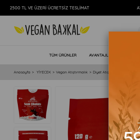
00 TL VE ÜZERİ ÜCRETSİZ TESLİMAT
AYNI G
TÜM ÜRÜNLER
AVANTAJLI PAKETLER
Anasayfa
YİYECEK
Vegan Atıştırmalık
Diyet Atıştırmalık
Dolcida