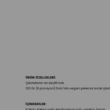
ÜRÜN ÖZELLİKLERİ:
Çikolatanın en keyifli hali..
120 Gr (6 porsiyon) Dolc'ida vegan şekersiz sıcak çikolat
İÇİNDEKİLER:
Kakao, kakao yağı, keçiboynuzu özü, vanilya, tarçın.