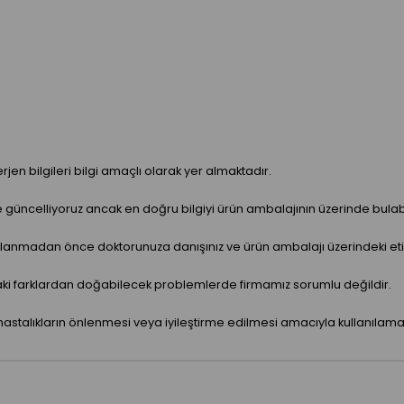
jen bilgileri bilgi amaçlı olarak yer almaktadır.
ve güncelliyoruz ancak en doğru bilgiyi ürün ambalajının üzerinde bulabil
anmadan önce doktorunuza danışınız ve ürün ambalajı üzerindeki etiket 
aki farklardan doğabilecek problemlerde firmamız sorumlu değildir.
hastalıkların önlenmesi veya iyileştirme edilmesi amacıyla kullanılama