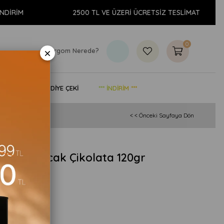
M
2500 TL VE ÜZERİ ÜCRETSİZ TESLİMAT
0
×
Kargom Nerede?
& YAŞAM
HEDİYE ÇEKİ
*** İNDİRİM ***
< < Önceki Sayfaya Dön
kersiz Sıcak Çikolata 120gr