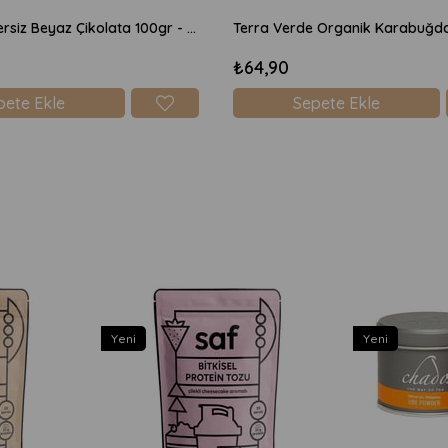
Dolcida Şekersiz Beyaz Çikolata 100gr - Orman Meyveli
₺64,90
pete Ekle
Sepete Ekle
Yeni
Yeni