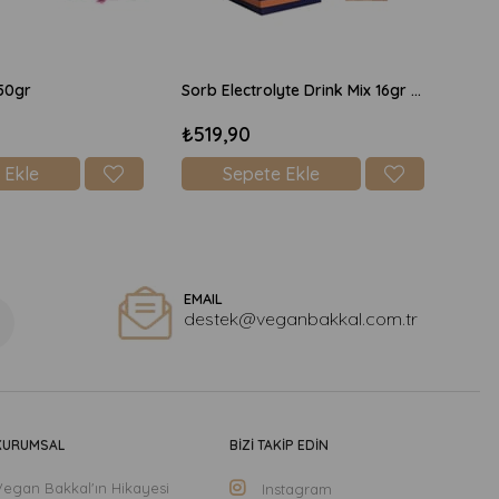
50gr
Sorb Electrolyte Drink Mix 16gr x 10 Adet Şekersiz - Şeftali
₺519,90
 Ekle
Sepete Ekle
EMAIL
destek@veganbakkal.com.tr
KURUMSAL
BİZİ TAKİP EDİN
Vegan Bakkal'ın Hikayesi
Instagram