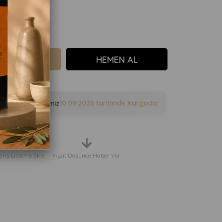
e sipariş verirseniz
10.08.2026
tarihinde Kargoda.
eriş Listeme Ekle
Fiyat Düşünce Haber Ver