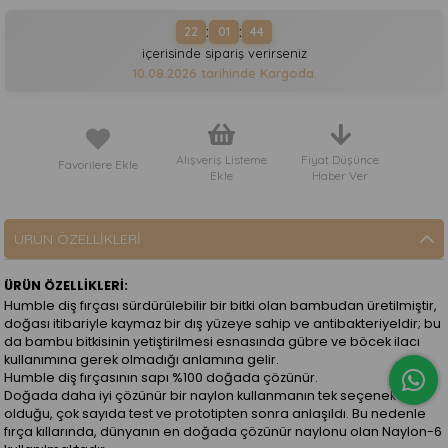
:
:
22
01
44
içerisinde sipariş verirseniz
10.08.2026
tarihinde Kargoda.
Alışveriş Listeme
Fiyat Düşünce
Favorilere Ekle
Ekle
Haber Ver
ÜRÜN ÖZELLIKLERI
ÜRÜN ÖZELLİKLERİ:
Humble diş fırçası sürdürülebilir bir bitki olan bambudan üretilmiştir,
doğası itibariyle kaymaz bir dış yüzeye sahip ve antibakteriyeldir; bu
da bambu bitkisinin yetiştirilmesi esnasında gübre ve böcek ilacı
kullanımına gerek olmadığı anlamına gelir.
Humble diş fırçasının sapı %100 doğada çözünür.
Doğada daha iyi çözünür bir naylon kullanmanın tek seçenek
olduğu, çok sayıda test ve prototipten sonra anlaşıldı. Bu nedenle
fırça kıllarında, dünyanın en doğada çözünür naylonu olan Naylon-6