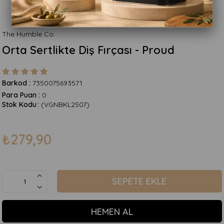
The Humble Co.
Orta Sertlikte Diş Fırçası - Proud
Barkod
:
7350075693571
Para Puan
:
0
Stok Kodu
(VGNBKL2507)
₺279,90