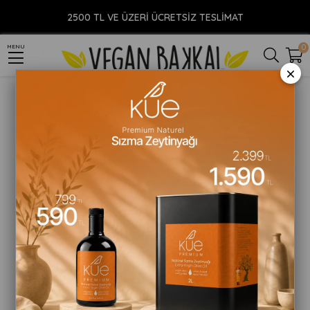
Anasayfa
YİYECEK
Gıda Takviyesi
Spirulina Takviye
Naturiga Organik Spirulina Tozu 100gr
2500 TL VE ÜZERİ ÜCRETSİZ TESLİMAT
0
MENU
×