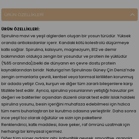
ÜRÜN ÖZELLIKLERI
ÜRÜN ÖZELLİKLERİ:
Spirulina mavi ve yeşil alglerden oluşan bir yosun türüdür. Yüksek
oranda antioksidanlar içerir. Kandaki kötü kolestrolü düşürmeye
katkı sağlar. Spirulina, kalsiyum, magnezyum, B12 ve demir
bakımından oldukça zengin bir yosundur ve protein ile yüklüdür
(%65 oranında),belki de dünyanın en çevre dostu protein
kaynaklarından biridir. Naturiga’nın Spirulinası Güney Çin Denizi’nde
zengin ormanlarla çevrili, kentsel veya tarımsal kirlilikten korunmuş
bir adada yetişir.Cıva, kurşun ve diğer tüm zararlı bileşenlere karşı
titizlikle test edilir. Ayrıca, spirulina yosunlarının yetiştiği havuzlar pH
değeri ve bakteriler açısından düzenli olarak test edilir.Islak haldeki
spirulina yosunu, besin içeriğini muhafaza edebilmesi için hızlıca
tüm nemi buharlaştıran bir kurutma odasına yerleştirilir. Daha sonra
ince yeşil toz olarak öğütülür ve sizin için paketlenir.
Renklendirici, katkı maddesi, ilave şeker, raf ömrünü uzatmak için
herhangi bir kimyasal içermez.
Diğer tüm süper gıdalar gibi, kahvaltılık gevrek, smoothie, granola,