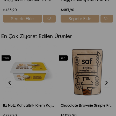
Talgy Health Spirulina 90 Tablet
Talgy Health Spirulina 90 Tablet
₺483,90
₺483,90
Sepete Ekle
Sepete Ekle
En Çok Ziyaret Edilen Ürünler
Yeni
Yeni
Itz Nutz Kahvaltılık Krem Kaju Peyniri 170gr
Chocolate Brownie Simple Protein Mix 600gr
₺299,90
₺1.099,90