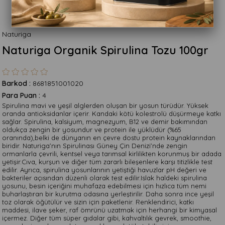
Naturiga
Naturiga Organik Spirulina Tozu 100gr
Barkod
:
8681851001020
Para Puan
:
4
Spirulina mavi ve yeşil alglerden oluşan bir yosun türüdür. Yüksek
oranda antioksidanlar içerir. Kandaki kötü kolestrolü düşürmeye katkı
sağlar. Spirulina, kalsiyum, magnezyum, B12 ve demir bakımından
oldukça zengin bir yosundur ve protein ile yüklüdür (%65
oranında),belki de dünyanın en çevre dostu protein kaynaklarından
biridir. Naturiga’nın Spirulinası Güney Çin Denizi’nde zengin
ormanlarla çevrili, kentsel veya tarımsal kirlilikten korunmuş bir adada
yetişir.Cıva, kurşun ve diğer tüm zararlı bileşenlere karşı titizlikle test
edilir. Ayrıca, spirulina yosunlarının yetiştiği havuzlar pH değeri ve
bakteriler açısından düzenli olarak test edilir.Islak haldeki spirulina
yosunu, besin içeriğini muhafaza edebilmesi için hızlıca tüm nemi
buharlaştıran bir kurutma odasına yerleştirilir. Daha sonra ince yeşil
toz olarak öğütülür ve sizin için paketlenir. Renklendirici, katkı
maddesi, ilave şeker, raf ömrünü uzatmak için herhangi bir kimyasal
içermez. Diğer tüm süper gıdalar gibi, kahvaltılık gevrek, smoothie,