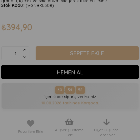
granola, içecek ve salatanıza ekleyerek tüketebilirsiniz.
Stok Kodu
(VGNBKL308)
₺394,90
:
:
60
54
57
içerisinde sipariş verirseniz
10.08.2026
tarihinde Kargoda.
Alışveriş Listeme
Fiyat Düşünce
Favorilere Ekle
Ekle
Haber Ver