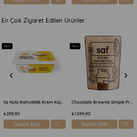
En Çok Ziyaret Edilen Ürünler
Yeni
Yeni
Itz Nutz Kahvaltılık Krem Kaju Peyniri 170gr
Chocolate Brownie Simple Protein Mix 600gr
₺299,90
₺1.099,90
Sepete Ekle
Sepete Ekle