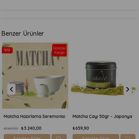
Benzer Ürünler
Ücretsiz
Kargo
eremonisi
Matcha Çayı 50gr - Japonya
₺659,90
₺869,90
Sepete Ekle
Sepete Ekle