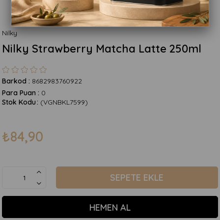
Nilky
Nilky Strawberry Matcha Latte 250ml
Barkod
:
8682983760922
Para Puan
:
0
Stok Kodu
(VGNBKL7599)
₺84,90