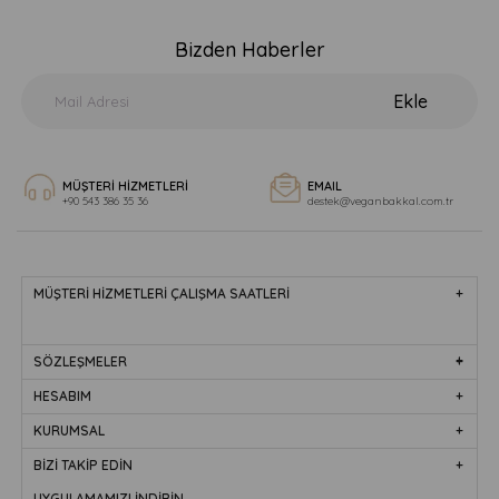
Bizden Haberler
Ekle
MÜŞTERİ HİZMETLERİ
EMAIL
+90 543 386 35 36
destek@veganbakkal.com.tr
MÜŞTERİ HİZMETLERİ ÇALIŞMA SAATLERİ
SÖZLEŞMELER
HESABIM
KURUMSAL
BİZİ TAKİP EDİN
UYGULAMAMIZI İNDİRİN