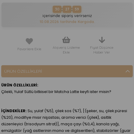
:
:
30
27
59
içerisinde sipariş verirseniz
10.08.2026
tarihinde Kargoda.
Alışveriş Listeme
Fiyat Düşünce
Favorilere Ekle
Ekle
Haber Ver
ÜRÜN ÖZELLIKLERI
ÜRÜN ÖZELLİKLERİ:
Çilekli, Yulaf Sütlü bitkisel bir Matcha Latte keyfi ister misin?
İÇİNDEKİLER:
Su, yulaf (%5), çilek sos (%7), [(şeker, su, çilek püresi
(%20), modifiye mısır nişastası, aroma verici (çilek), asitlik
düzenleyici (trisodyum sitrat)], maça çayı (%0,4), kanola yağı,
emülgatör (yağ asitlerinin mono ve digliseritleri), stabilizörler (guar