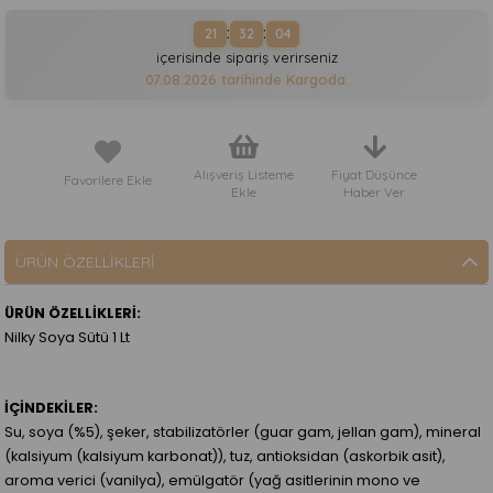
:
:
21
32
04
içerisinde sipariş verirseniz
07.08.2026
tarihinde Kargoda.
Alışveriş Listeme
Fiyat Düşünce
Favorilere Ekle
Ekle
Haber Ver
ÜRÜN ÖZELLIKLERI
ÜRÜN ÖZELLİKLERİ:
Nilky Soya Sütü 1 Lt
İÇİNDEKİLER:
Su, soya (%5), şeker, stabilizatörler (guar gam, jellan gam), mineral
(kalsiyum (kalsiyum karbonat)), tuz, antioksidan (askorbik asit),
aroma verici (vanilya), emülgatör (yağ asitlerinin mono ve