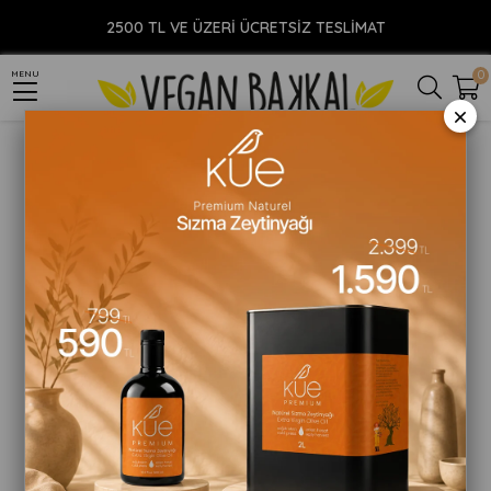
Anasayfa
YİYECEK
Vegan Süt
Soya Sütü
Nilky Soya Sütü 1lt
2500 TL VE ÜZERİ ÜCRETSİZ TESLİMAT
0
MENU
×