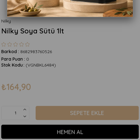
Nilky
Nilky Soya Sütü 1lt
Barkod
:
8682983760526
Para Puan
:
0
Stok Kodu
(VGNBKL6484)
₺164,90