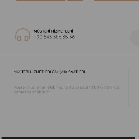
MÜŞTERİ HİZMETLERİ
+90 543 386 35 36
MÜŞTERİ HİZMETLERİ ÇALIŞMA SAATLERİ
Müşteri hizmetleri ekibimiz hafta içi saat 10:00-17:00 arası
hizmet vermektedir