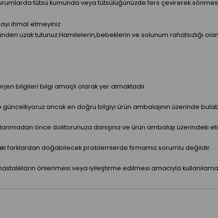
urumlarda tütsü kumunda veya tütsülüğünüzde ters çevirerek sönmesini 
ayı ihmal etmeyiniz.
rişiminden uzak tutunuz.Hamilelerin,bebeklerin ve solunum rahatsızlığı o
jen bilgileri bilgi amaçlı olarak yer almaktadır.
ve güncelliyoruz ancak en doğru bilgiyi ürün ambalajının üzerinde bulabil
anmadan önce doktorunuza danışınız ve ürün ambalajı üzerindeki etiket 
aki farklardan doğabilecek problemlerde firmamız sorumlu değildir.
hastalıkların önlenmesi veya iyileştirme edilmesi amacıyla kullanılama