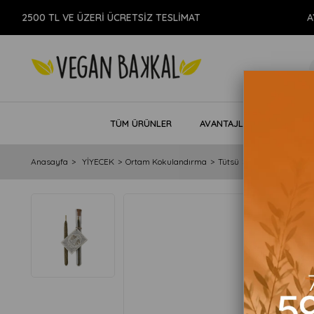
500 TL VE ÜZERİ ÜCRETSİZ TESLİMAT
AYNI G
TÜM ÜRÜNLER
AVANTAJLI PAKETLER
Anasayfa
YİYECEK
Ortam Kokulandırma
Tütsü
Negatif Enerji Te