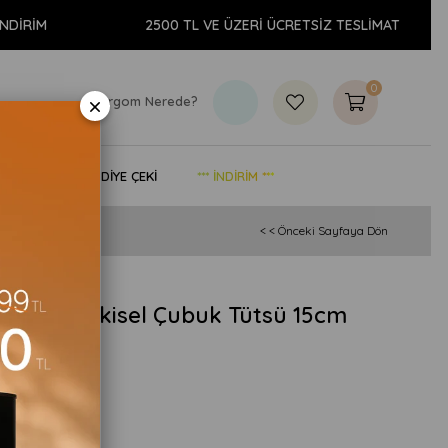
İM
2500 TL VE ÜZERİ ÜCRETSİZ TESLİMAT
0
×
Kargom Nerede?
& YAŞAM
HEDİYE ÇEKİ
*** İNDİRİM ***
< < Önceki Sayfaya Dön
mizliği Bitkisel Çubuk Tütsü 15cm