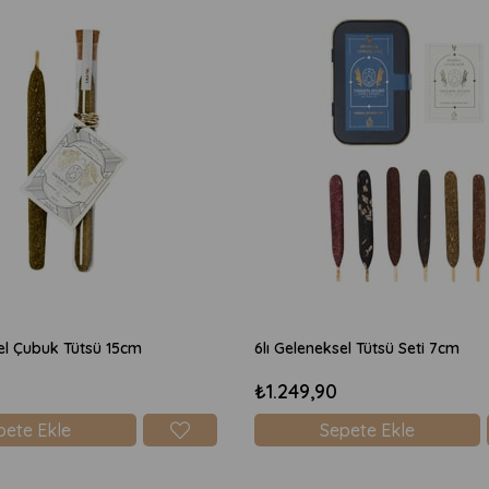
el Çubuk Tütsü 15cm
6lı Geleneksel Tütsü Seti 7cm
₺1.249,90
pete Ekle
Sepete Ekle