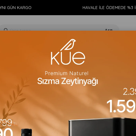
ÜN KARGO
HAVALE İLE ÖDEMEDE %3 İNDİR
GIDA
KİŞİSEL BAKIM
TEMİZLİK
AROMATERAPİ
EV 
mizliği Bitkisel Çubuk Tütsü 15cm
Therapia Atelier
Negatif Enerji Te
Para Puan
:
0
Stok Kodu
(VGNBKL6756)