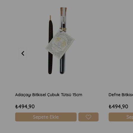
Adaçayı Bitkisel Çubuk Tütsü 15cm
Defne Bitkis
₺494,90
₺494,90
Sepete Ekle
Se