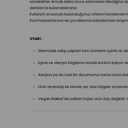
sönebilirler.Ancak daha önce sönmesini istediğiniz d
defalarca kullanabilirsiniz.
Kullanım sırasında bulunduğunuz ortamı havalandırm
Evcil hayvanlarınızı ve çocuklarınızı tütsülerinizin e
UYARI :
◦ Sitemizde satışı yapılan tüm ürünlerin içerik ve aler
◦ İçerik ve alerjen bilgilerini sürekli kontrol ediyor 
◦ Alerjiniz ya da özel bir durumunuz varsa ürünü kull
◦ Ürün ambalajı ile sitede yer alan bilgiler arasınd
◦ Vegan Bakkal'da satılan hiçbir ürün ilaç değildir, 