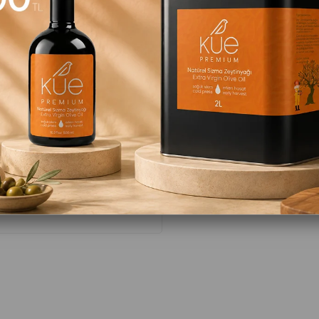
Ürü
:
:
içerisind
17
29
07
Favorilere Ekle
Alışv