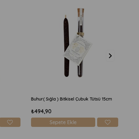
Buhur( Sığla ) Bitkisel Çubuk Tütsü 15cm
Lava
₺494,90
₺49
Sepete Ekle