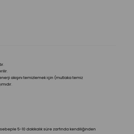
ır.
lir.
enerji akışını temizlemek için (mutlaka temiz
ımıdır.
sebeple 5-10 dakikalık süre zarfında kendiliğinden