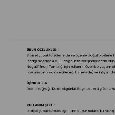
ÜRÜN ÖZELLİKLERİ:
Bitkisel çubuk tütsüler elde ve özenle doğal bitkilerle
İçeriği doğadaki %100 doğal bitki karışımlarından olu
Negatif Enerji Temizliği için kullanılır. Özellikle yaş
havanın ortama girebileceği bir şekilde) ve ihtiyaç du
İÇİNDEKİLER:
Defne Yağrağı, Kekik, Akgünlük Reçinesi, Ardıç Tohumu,
KULLANIM ŞEKLİ:
Bitkisel çubuk tütsüler içerisinde uzun soluklu bir y