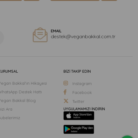
EMAIL
destek@veganbakkal.com.tr
KURUMSAL
BİZİ TAKİP EDİN
Vegan Bakkal'ın Hikayesi
Instagram
WhatsApp Destek Hattı
Facebook
Vegan Bakkal Blog
Twitter
izi Ara
UYGULAMAMIZI İNDİRİN
Şubelerimiz