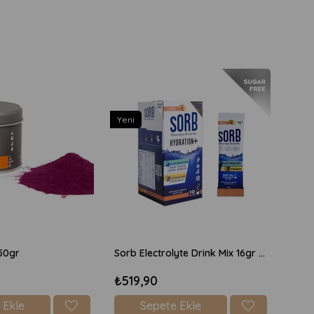
Yeni
50gr
Sorb Electrolyte Drink Mix 16gr x 10 Adet Şekersiz - Şeftali
₺519,90
 Ekle
Sepete Ekle