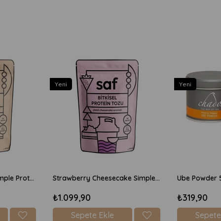
Yeni
Yeni
Chocolate Brownie Simple Protein Mix 600gr
Strawberry Cheesecake Simple Protein Mix 600gr
Ube Powder 
₺1.099,90
₺319,90
Sepete Ekle
Sepete