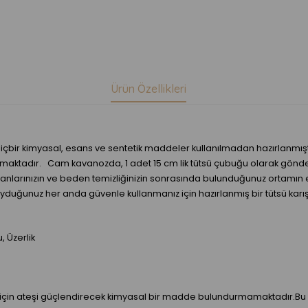
Ürün Özellikleri
 hiçbir kimyasal, esans ve sentetik maddeler kullanılmadan hazırlanmışt
şmaktadır. Cam kavanozda, 1 adet 15 cm lik tütsü çubuğu olarak gönderi
am alanlarınızın ve beden temizliğinizin sonrasında bulunduğunuz ortamın 
yduğunuz her anda güvenle kullanmanız için hazırlanmış bir tütsü karış
 Üzerlik
anış için ateşi güçlendirecek kimyasal bir madde bulundurmamaktadır.Bu 