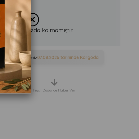
n stoklarımızda kalmamıştır.
e sipariş verirseniz
07.08.2026
tarihinde Kargoda.
eriş Listeme Ekle
Fiyat Düşünce Haber Ver