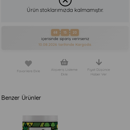
Ürün stoklarımızda kalmamıştır.
:
:
68
15
20
içerisinde sipariş verirseniz
10.08.2026
tarihinde Kargoda.
Alışveriş Listeme
Fiyat Düşünce
Favorilere Ekle
Ekle
Haber Ver
Benzer Ürünler