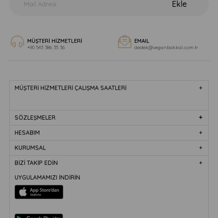
Ekle
MÜŞTERİ HİZMETLERİ
EMAIL
+90 543 386 35 36
destek@veganbakkal.com.tr
MÜŞTERİ HİZMETLERİ ÇALIŞMA SAATLERİ
SÖZLEŞMELER
HESABIM
KURUMSAL
BİZİ TAKİP EDİN
UYGULAMAMIZI İNDİRİN