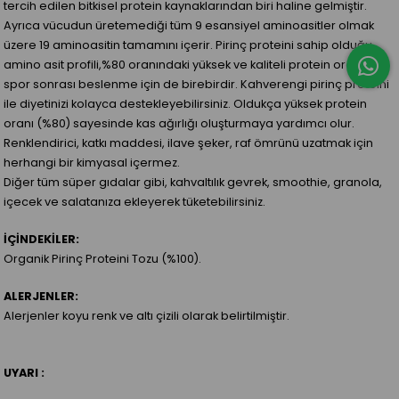
tercih edilen bitkisel protein kaynaklarından biri haline gelmiştir.
Ayrıca vücudun üretemediği tüm 9 esansiyel aminoasitler olmak
üzere 19 aminoasitin tamamını içerir. Pirinç proteini sahip olduğu
amino asit profili,%80 oranındaki yüksek ve kaliteli protein oranı ile
spor sonrası beslenme için de birebirdir. Kahverengi pirinç proteini
ile diyetinizi kolayca destekleyebilirsiniz. Oldukça yüksek protein
oranı (%80) sayesinde kas ağırlığı oluşturmaya yardımcı olur.
Renklendirici, katkı maddesi, ilave şeker, raf ömrünü uzatmak için
herhangi bir kimyasal içermez.
Diğer tüm süper gıdalar gibi, kahvaltılık gevrek, smoothie, granola,
içecek ve salatanıza ekleyerek tüketebilirsiniz.
İÇİNDEKİLER:
Organik Pirinç Proteini Tozu (%100).
ALERJENLER:
Alerjenler koyu renk ve altı çizili olarak belirtilmiştir.
UYARI :