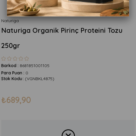
Naturiga
Naturiga Organik Pirinç Proteini Tozu
250gr
Barkod
:
8681851001105
Para Puan
:
0
Stok Kodu
(VGNBKL4875)
₺689,90