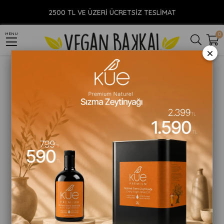
Anasayfa
YİYECEK
Gıda Takviyesi
Vegan Protein Tozu
Naturiga Organik Pirinç Proteini Tozu 250gr
2500 TL VE ÜZERİ ÜCRETSİZ TESLİMAT
0
MENU
×