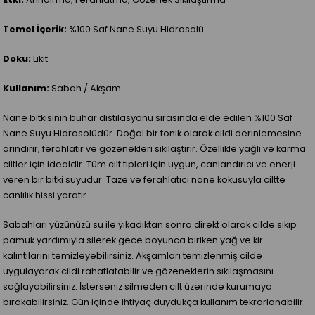
Temel İçerik:
%100 Saf Nane Suyu Hidrosolü
Doku:
Likit
Kullanım:
Sabah / Akşam
Nane bitkisinin buhar distilasyonu sırasında elde edilen %100 Saf
Nane Suyu Hidrosolüdür. Doğal bir tonik olarak cildi derinlemesine
arındırır, ferahlatır ve gözenekleri sıkılaştırır. Özellikle yağlı ve karma
ciltler için idealdir. Tüm cilt tipleri için uygun, canlandırıcı ve enerji
veren bir bitki suyudur. Taze ve ferahlatıcı nane kokusuyla ciltte
canlılık hissi yaratır.
Sabahları yüzünüzü su ile yıkadıktan sonra direkt olarak cilde sıkıp
pamuk yardımıyla silerek gece boyunca biriken yağ ve kir
kalıntılarını temizleyebilirsiniz. Akşamları temizlenmiş cilde
uygulayarak cildi rahatlatabilir ve gözeneklerin sıkılaşmasını
sağlayabilirsiniz. İsterseniz silmeden cilt üzerinde kurumaya
bırakabilirsiniz. Gün içinde ihtiyaç duydukça kullanım tekrarlanabilir.