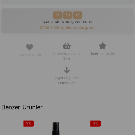
:
:
17
30
43
içerisinde sipariş verirseniz
07.08.2026
tarihinde Kargoda.
Alışveriş Listeme
İndirimli Ürün
Favorilere Ekle
Ekle
Fiyat Düşünce
Haber Ver
Benzer Ürünler
%15
%15