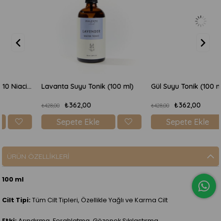
Lavanta Suyu Tonik (100 ml)
Gül Suyu Tonik (100 ml)
₺362,00
₺362,00
₺428,00
₺428,00
Sepete Ekle
Sepete Ekle
ÜRÜN ÖZELLIKLERI
100 ml
Cilt Tipi:
Tüm Cilt Tipleri, Özellikle Yağlı ve Karma Cilt
Etki:
Arındırma, Ferahlatma, Gözenek Sıkılaştırma