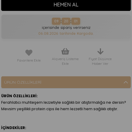
:
:
09
20
00
içerisinde sipariş verirseniz
06.08.2026
tarihinde Kargoda.
Alışveriş Listeme
Fiyat Düşünce
Favorilere Ekle
Ekle
Haber Ver
ÜRÜN ÖZELLIKLERI
ÜRÜN ÖZELLİKLERİ:
Ferahlatıcı muhteşem lezzetiyle sağlıklı bir atıştırmalığa ne dersin?
Mevsim yeşillikli protein cips ile hem lezzetli hem sağlıklı atıştır.
İÇİNDEKİLER: