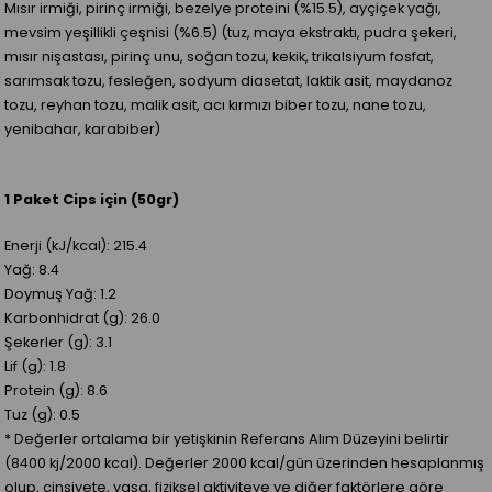
Mısır irmiği, pirinç irmiği, bezelye proteini (%15.5), ayçiçek yağı,
mevsim yeşillikli çeşnisi (%6.5) (tuz, maya ekstraktı, pudra şekeri,
mısır nişastası, pirinç unu, soğan tozu, kekik, trikalsiyum fosfat,
sarımsak tozu, fesleğen, sodyum diasetat, laktik asit, maydanoz
tozu, reyhan tozu, malik asit, acı kırmızı biber tozu, nane tozu,
yenibahar, karabiber)
1 Paket Cips için (50gr)
Enerji (kJ/kcal): 215.4
Yağ: 8.4
Doymuş Yağ: 1.2
Karbonhidrat (g): 26.0
Şekerler (g): 3.1
Lif (g): 1.8
Protein (g): 8.6
Tuz (g): 0.5
* Değerler ortalama bir yetişkinin Referans Alım Düzeyini belirtir
(8400 kj/2000 kcal). Değerler 2000 kcal/gün üzerinden hesaplanmış
olup, cinsiyete, yaşa, fiziksel aktiviteye ve diğer faktörlere göre