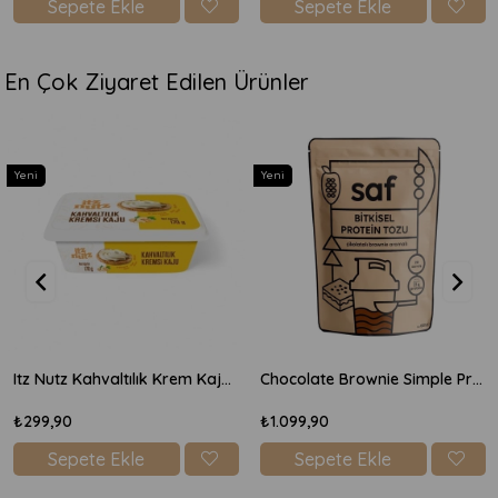
 Ekle
Sepete Ekle
Sepete
En Çok Ziyaret Edilen Ürünler
Yeni
Yeni
Itz Nutz Kahvaltılık Krem Kaju Peyniri 170gr
Chocolate Brownie Simple Protein Mix 600gr
₺299,90
₺1.099,90
Sepete Ekle
Sepete Ekle