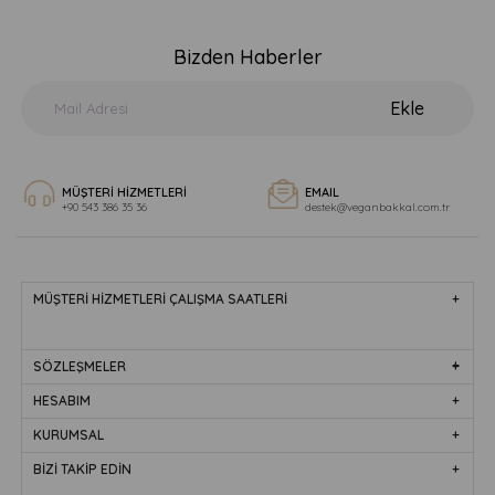
Bizden Haberler
Ekle
MÜŞTERİ HİZMETLERİ
EMAIL
+90 543 386 35 36
destek@veganbakkal.com.tr
MÜŞTERİ HİZMETLERİ ÇALIŞMA SAATLERİ
SÖZLEŞMELER
HESABIM
KURUMSAL
BİZİ TAKİP EDİN