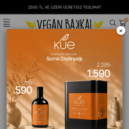
Anasayfa
YİYECEK
Vegan Atıştırmalık
Vegan Cips
Glutensiz Cips
2500 TL VE ÜZERİ ÜCRETSİZ TESLİMAT
Saf Mevsim Yeşillikli Protein Cips 50gr
0
MENU
×