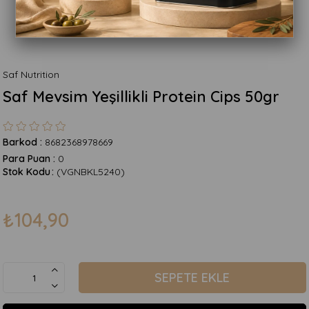
Saf Nutrition
Saf Mevsim Yeşillikli Protein Cips 50gr
Barkod
:
8682368978669
Para Puan
:
0
Stok Kodu
(VGNBKL5240)
₺104,90