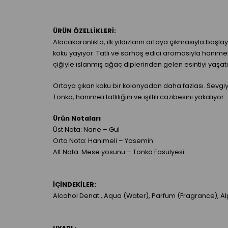
ÜRÜN ÖZELLİKLERİ:
Alacakaranlıkta, ilk yıldızların ortaya çıkmasıyla başla
koku yayıyor. Tatlı ve sarhoş edici aromasıyla hanıme
çiğiyle ıslanmış ağaç diplerinden gelen esintiyi yaşatırke
Ortaya çıkan koku bir kolonyadan daha fazlası. Sevgiyi
Tonka, hanımeli tatlılığını ve ışıltılı cazibesini yakalıyor.
Ürün Notaları
Üst Nota: Nane – Gul
Orta Nota: Hanimeli – Yasemin
Alt Nota: Mese yosunu – Tonka Fasulyesi
İÇİNDEKİLER:
Alcohol Denat., Aqua (Water), Parfum (Fragrance), Al