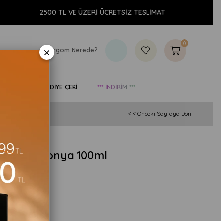
2500 TL VE ÜZERİ ÜCRETSİZ TESLİMAT
AY
0
×
Kargom Nerede?
& YAŞAM
HEDİYE ÇEKİ
*** İNDİRİM ***
< < Önceki Sayfaya Dön
onka Kolonya 100ml