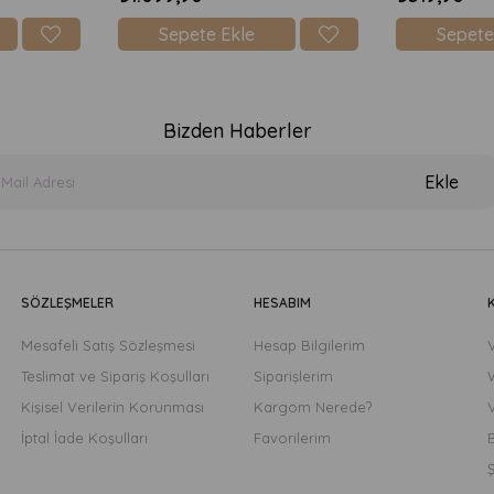
Sepete Ekle
Sepete
Bizden Haberler
Ekle
SÖZLEŞMELER
HESABIM
Mesafeli Satış Sözleşmesi
Hesap Bilgilerim
Teslimat ve Sipariş Koşulları
Siparişlerim
Kişisel Verilerin Korunması
Kargom Nerede?
İptal İade Koşulları
Favorilerim
B