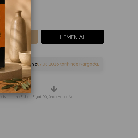
e sipariş verirseniz
07.08.2026
tarihinde Kargoda.
eriş Listeme Ekle
Fiyat Düşünce Haber Ver