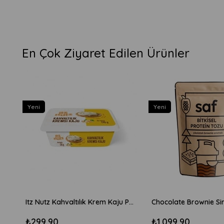
En Çok Ziyaret Edilen Ürünler
Yeni
Yeni
Itz Nutz Kahvaltılık Krem Kaju Peyniri 170gr
₺299,90
₺1.099,90