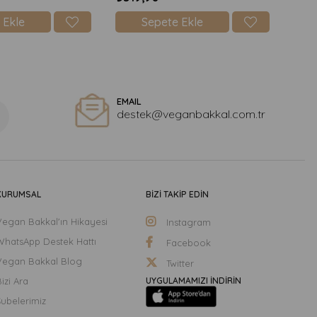
 Ekle
Sepete Ekle
EMAIL
destek@veganbakkal.com.tr
KURUMSAL
BİZİ TAKİP EDİN
Vegan Bakkal'ın Hikayesi
Instagram
WhatsApp Destek Hattı
Facebook
Vegan Bakkal Blog
Twitter
izi Ara
UYGULAMAMIZI İNDİRİN
Şubelerimiz