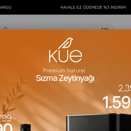
HAVALE İLE ÖDEMEDE %3 İNDİRİM
GIDA
KİŞİSEL BAKIM
TEMİZLİK
AROMATERAPİ
EV 
& Tonka Kolonya 100ml
La Fann
Honeysuckle & T
Barkod
:
8684083600245
Para Puan
:
0
Stok Kodu
(VGNBKL6711)