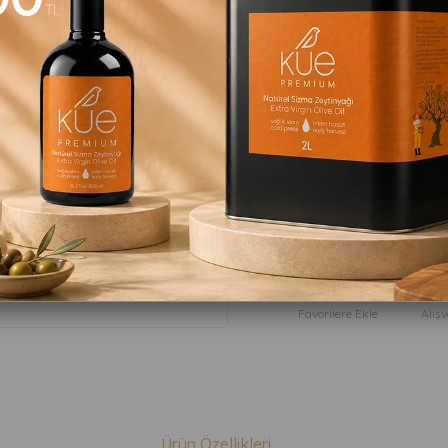
₺1.189,90
:
:
içerisind
19
22
26
Favorilere Ekle
Alışv
Ürün Özellikleri