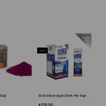
Yeni
50gr
Sorb Electrolyte Drink Mix 16gr x 10 Adet Şekersiz - Şeftali
₺519,90