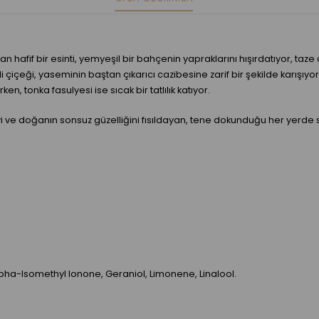
yan hafif bir esinti, yemyeşil bir bahçenin yapraklarını hışırdatıyor, ta
li çiçeği, yaseminin baştan çıkarıcı cazibesine zarif bir şekilde karı
n, tonka fasulyesi ise sıcak bir tatlılık katıyor.
 ve doğanın sonsuz güzelliğini fısıldayan, tene dokunduğu her yerde si
pha-Isomethyl Ionone, Geraniol, Limonene, Linalool.