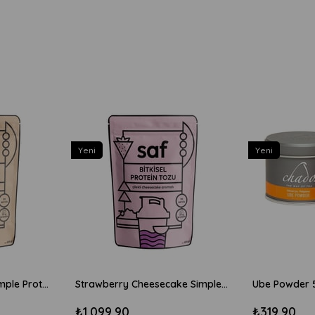
Yeni
Yeni
Chocolate Brownie Simple Protein Mix 600gr
Strawberry Cheesecake Simple Protein Mix 600gr
Ube Powder 
₺1.099,90
₺319,90