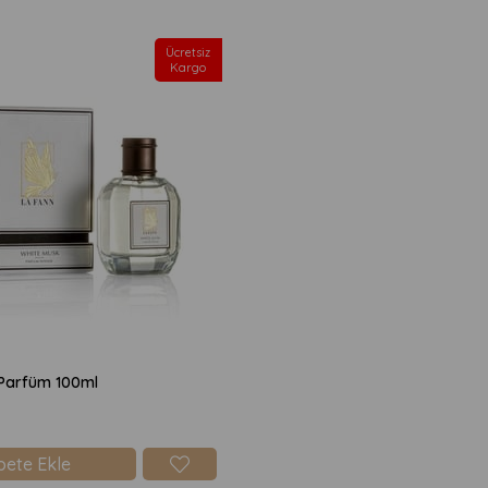
Ücretsiz
Kargo
Parfüm 100ml
pete Ekle