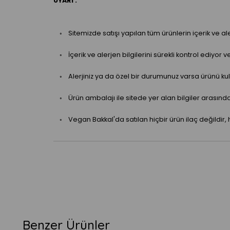
UYARI :
◦ Sitemizde satışı yapılan tüm ürünlerin içerik ve aler
◦ İçerik ve alerjen bilgilerini sürekli kontrol ediyor 
◦ Alerjiniz ya da özel bir durumunuz varsa ürünü kull
◦ Ürün ambalajı ile sitede yer alan bilgiler arasınd
◦ Vegan Bakkal'da satılan hiçbir ürün ilaç değildir, 
Benzer Ürünler