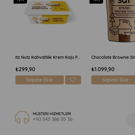
Itz Nutz Kahvaltılık Krem Kaju Peyniri 170gr
₺299,90
₺1.099,90
Sepete Ekle
Sepete Ekle
MÜŞTERİ HİZMETLERİ
+90 543 386 35 36