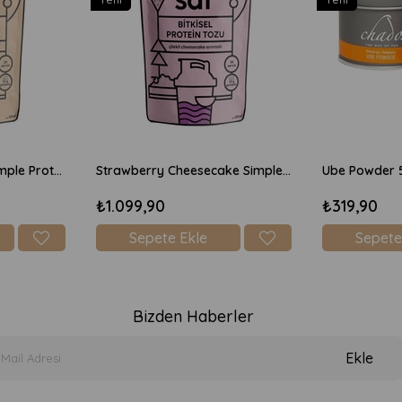
Chocolate Brownie Simple Protein Mix 600gr
Strawberry Cheesecake Simple Protein Mix 600gr
Ube Powder 
₺1.099,90
₺319,90
Sepete Ekle
Sepete
Bizden Haberler
Ekle