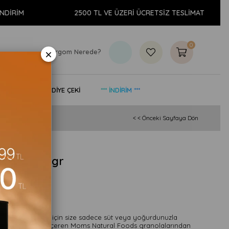
2500 TL VE ÜZERİ ÜCRETSİZ TESLİMAT
0
×
Kargom Nerede?
& YAŞAM
HEDİYE ÇEKİ
*** İNDİRİM ***
< < Önceki Sayfaya Dön
ranola 360gr
zır halı getirmek için size sadece süt veya yoğurdunuzla
inden farklı tatları içeren Moms Natural Foods granolalarından