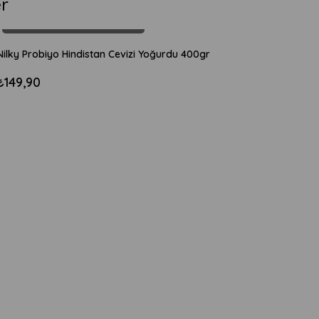
er
TÜKENDI
Nilky Probiyo Hindistan Cevizi Yoğurdu 400gr
₺149,90