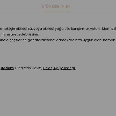
Ürün Özellikleri
irmek için bitkisel süt veya bitkisel yoğurt ile karıştırmak yeterli. M
 ziyaret edebilirsiniz.
ranola çeşitlerine göz atarak kendi damak tadınıza uygun olanı hemen 
,
Badem
, Hindistan Cevizi,
Ceviz, Ay Çekirdeği.