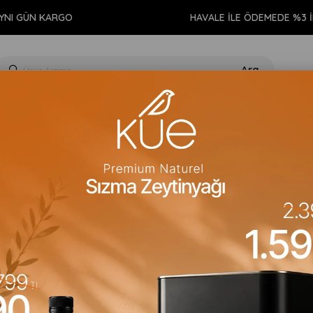
N KARGO
HAVALE İLE ÖDEMEDE %3 İNDİRİM
GIDA
KİŞİSEL BAKIM
TEMİZLİK
AROMATERAPİ
EV 
Çilek ve Chialı Granola 360gr
Moms Natural Foods
Çilek ve Chialı G
Barkod
:
8681267006206
Para Puan
:
3
Zengin içeriği ile yemeğe ha
karıştırmanın kaldığı, birbir