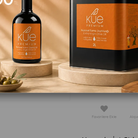
bir tanesi mutkala sizin dama
buluşuyor.
Stok Kodu
(VGNBKL110)
Ürü
:
:
içerisind
02
34
00
Favorilere Ekle
Alışv