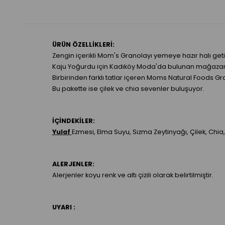
ÜRÜN ÖZELLİKLERİ:
Zengin içerikli Mom's Granolayı yemeye hazır halı get
Kaju Yoğurdu için Kadıköy Moda'da bulunan mağazamızı
Birbirinden farklı tatlar içeren Moms Natural Foods G
Bu pakette ise çilek ve chia sevenler buluşuyor.
İÇİNDEKİLER:
Yulaf
Ezmesi, Elma Suyu, Sızma Zeytinyağı, Çilek, Chia
ALERJENLER:
Alerjenler koyu renk ve altı çizili olarak belirtilmiştir.
UYARI :