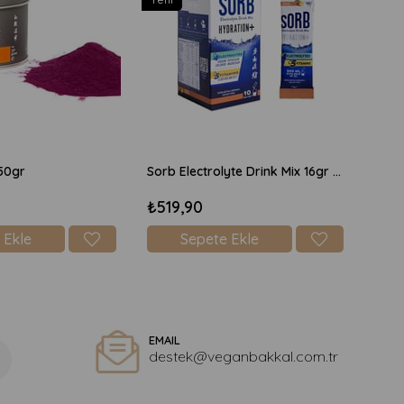
50gr
Sorb Electrolyte Drink Mix 16gr x 10 Adet Şekersiz - Şeftali
₺519,90
 Ekle
Sepete Ekle
EMAIL
destek@veganbakkal.com.tr