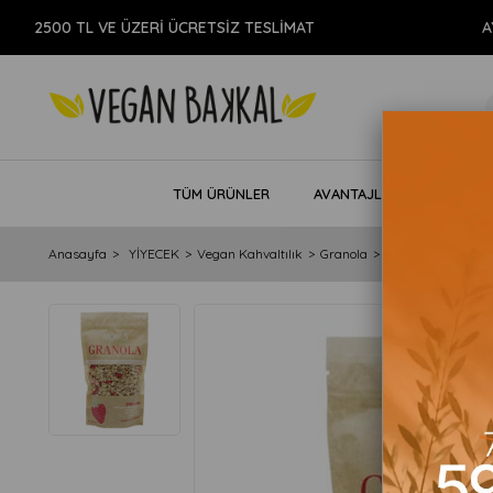
00 TL VE ÜZERİ ÜCRETSİZ TESLİMAT
AYNI GÜ
TÜM ÜRÜNLER
AVANTAJLI PAKETLER
Anasayfa
YİYECEK
Vegan Kahvaltılık
Granola
Çilekli Granola