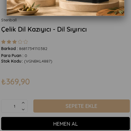
Steriball
Çelik Dil Kazıyıcı - Dil Sıyırıcı
Barkod
:
8681734110382
Para Puan
:
0
Stok Kodu
(VGNBKL4887)
₺369,90