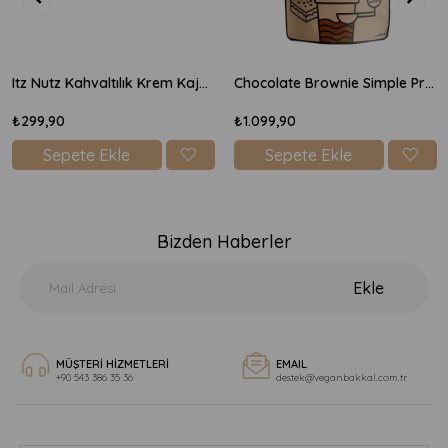
Itz Nutz Kahvaltılık Krem Kaju Peyniri 170gr
Chocolate Brownie Simple Protein Mix 600gr
₺299,90
₺1.099,90
Sepete Ekle
Sepete Ekle
Bizden Haberler
Ekle
MÜŞTERİ HİZMETLERİ
EMAIL
+90 543 386 35 36
destek@veganbakkal.com.tr