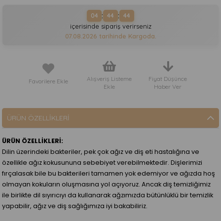
:
:
04
44
44
içerisinde sipariş verirseniz
07.08.2026
tarihinde Kargoda.
Alışveriş Listeme
Fiyat Düşünce
Favorilere Ekle
Ekle
Haber Ver
ÜRÜN ÖZELLIKLERI
ÜRÜN ÖZELLİKLERİ:
Dilin üzerindeki bakteriler, pek çok ağız ve diş eti hastalığına ve
özellikle ağız kokusununa sebebiyet verebilmektedir. Dişlerimizi
fırçalasak bile bu bakterileri tamamen yok edemiyor ve ağızda hoş
olmayan kokuların oluşmasına yol açıyoruz. Ancak diş temizliğimiz
ile birlikte dil sıyırıcıyı da kullanarak ağzımızda bütünlüklü bir temizlik
yapabilir, ağız ve diş sağlığımıza iyi bakabiliriz.