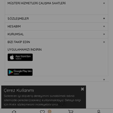
MÜŞTERİ HİZMETLERİ ÇALIŞMA SAATLERİ
SÖZLEŞMELER
HESABIM
KURUMSAL
BİZİ TAKİP EDİN
UYGULAMAMIZI İNDİRİN
Çerez Kullanımı
Sizlere en iyi alışveriş deneyimini sunabilmek adına
sitemizde çerezler(cookies) kullanmaktayız. Detaylı bilgi
için Kvkk sözleşmesini inceleyebilirsiniz.
0