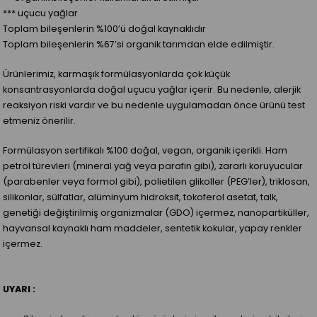
*** uçucu yağlar
Toplam bileşenlerin %100’ü doğal kaynaklıdır
Toplam bileşenlerin %67’si organik tarımdan elde edilmiştir.
Ürünlerimiz, karmaşık formülasyonlarda çok küçük
konsantrasyonlarda doğal uçucu yağlar içerir. Bu nedenle, alerjik
reaksiyon riski vardır ve bu nedenle uygulamadan önce ürünü test
etmeniz önerilir.
Formülasyon sertifikalı %100 doğal, vegan, organik içerikli. Ham
petrol türevleri (mineral yağ veya parafin gibi), zararlı koruyucular
(parabenler veya formol gibi), polietilen glikoller (PEG’ler), triklosan,
silikonlar, sülfatlar, alüminyum hidroksit, tokoferol asetat, talk,
genetiği değiştirilmiş organizmalar (GDO) içermez, nanopartiküller,
hayvansal kaynaklı ham maddeler, sentetik kokular, yapay renkler
içermez.
UYARI :