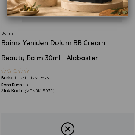
Baims
Baims Yeniden Dolum BB Cream
Beauty Balm 30ml - Alabaster
Barkod
:
0618119349875
Para Puan
:
0
Stok Kodu
(VGNBKL5039)