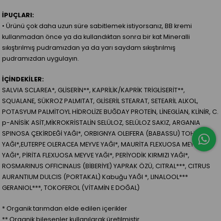
İPUÇLARI:
• Ürünü çok daha uzun süre sabitlemek istiyorsanız, BB kremi
kullanmadan önce ya da kullandıktan sonra bir kat Mineralli
sıkıştırılmış pudramızdan ya da yarı saydam sıkıştırılmış
pudramızdan uygulayın.
İÇİNDEKİLER:
SALVIA SCLAREA*, GLİSERİN**, KAPRİLİK/KAPRİK TRİGLİSERİT**,
SQUALANE, SÜKROZ PALMITAT, GLİSERİL STEARAT, SETEARİL ALKOL,
POTASYUM PALMİTOYL HİDROLİZE BUĞDAY PROTEİN, LİNEGLİAN, KLİNİR, C.
p-ANİSİK ASİT,MİKROKRİSTALİN SELÜLOZ, SELÜLOZ SAKIZ, ARGANIA
SPINOSA ÇEKİRDEĞİ YAĞI*, ORBIGNYA OLEIFERA (BABASSU) TOHUM
YAĞI*,EUTERPE OLERACEA MEYVE YAĞI*, MAURİTA FLEXUOSA MEYVE
YAĞI*, PİRİTA FLEXUOSA MEYVE YAĞI*, PERİYODİK KIRMIZI YAĞI*,
ROSMARINUS OFFICINALIS (BİBERİYE) YAPRAK ÖZÜ, CITRAL***, CITRUS
AURANTIUM DULCIS (PORTAKAL) Kabuğu YAĞI *, LINALOOL***
GERANIOL***, TOKOFEROL (VİTAMİN E DOĞAL)
* Organik tarımdan elde edilen içerikler
** Organik bileşenler kullanılarak üretilmiştir