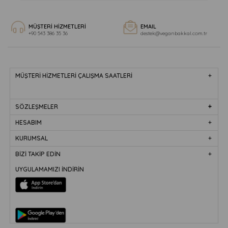
MÜŞTERİ HİZMETLERİ
EMAIL
+90 543 386 35 36
destek@veganbakkal.com.tr
MÜŞTERİ HİZMETLERİ ÇALIŞMA SAATLERİ
SÖZLEŞMELER
HESABIM
KURUMSAL
BİZİ TAKİP EDİN
UYGULAMAMIZI İNDİRİN