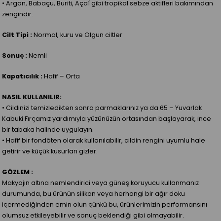
• Argan, Babaçu, Buriti, Açaí gibi tropikal sebze aktifleri bakımından
zengindir.
Cilt Tipi :
Normal, kuru ve Olgun ciltler
Sonuç :
Nemli
Kapatıcılık :
Hafif – Orta
NASIL KULLANILIR:
• Cildinizi temizledikten sonra parmaklarınız ya da 65 – Yuvarlak
Kabuki Fırçamız yardımıyla yüzünüzün ortasından başlayarak, ince
bir tabaka halinde uygulayın.
• Hafif bir fondöten olarak kullanılabilir, cildin rengini uyumlu hale
getirir ve küçük kusurları gizler.
GÖZLEM :
Makyajın altına nemlendirici veya güneş koruyucu kullanmanız
durumunda, bu ürünün silikon veya herhangi bir ağır doku
içermediğinden emin olun çünkü bu, ürünlerimizin performansını
olumsuz etkileyebilir ve sonuç beklendiği gibi olmayabilir.