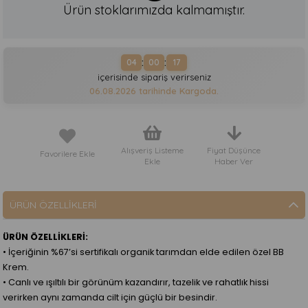
Ürün stoklarımızda kalmamıştır.
:
:
04
00
17
içerisinde sipariş verirseniz
06.08.2026
tarihinde Kargoda.
Alışveriş Listeme
Fiyat Düşünce
Favorilere Ekle
Ekle
Haber Ver
ÜRÜN ÖZELLIKLERI
ÜRÜN ÖZELLİKLERİ:
• İçeriğinin %67’si sertifikalı organik tarımdan elde edilen özel BB
Krem.
• Canlı ve ışıltılı bir görünüm kazandırır, tazelik ve rahatlık hissi
verirken aynı zamanda cilt için güçlü bir besindir.