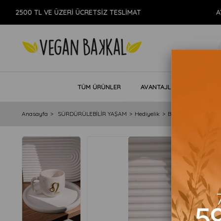
2500 TL VE ÜZERİ ÜCRETSİZ TESLİMAT
AYNI 
TÜM ÜRÜNLER
AVANTAJLI PAKETLER
Anasayfa
SÜRDÜRÜLEBİLİR YAŞAM
Hediyelik
Baskılı Kupa
Asla