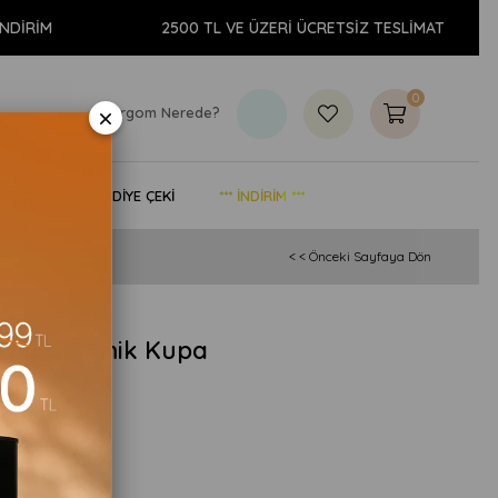
İM
2500 TL VE ÜZERİ ÜCRETSİZ TESLİMAT
0
×
Kargom Nerede?
& YAŞAM
HEDİYE ÇEKİ
*** İNDİRİM ***
< < Önceki Sayfaya Dön
zel Seramik Kupa