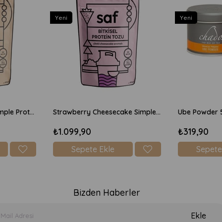
Yeni
Yeni
Chocolate Brownie Simple Protein Mix 600gr
Strawberry Cheesecake Simple Protein Mix 600gr
Ube Powder 
₺1.099,90
₺319,90
Sepete Ekle
Sepete
Bizden Haberler
Ekle