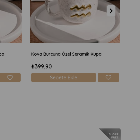
pa
Kova Burcuna Özel Seramik Kupa
Boğa
₺399,90
₺39
Sepete Ekle