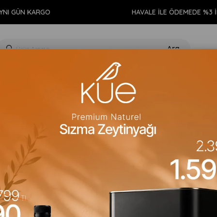
GÜN KARGO
HAVALE İLE ÖDEMEDE %3 İNDİR
GIDA
KİŞİSEL BAKIM
TEMİZLİK
AROMATERAPİ
EV 
n Burcuna Özel Seramik Kupa
Love Bundles
Aslan Burcuna Ö
Barkod
:
aslan1
Para Puan
:
0
Stok Kodu
(Lovebnd1)