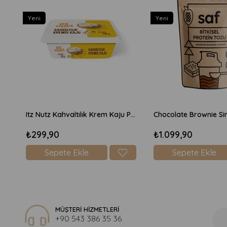
Yeni
Yeni
Itz Nutz Kahvaltılık Krem Kaju Peyniri 170gr
₺299,90
₺1.099,90
Sepete Ekle
Sepete Ekle
MÜŞTERİ HİZMETLERİ
+90 543 386 35 36