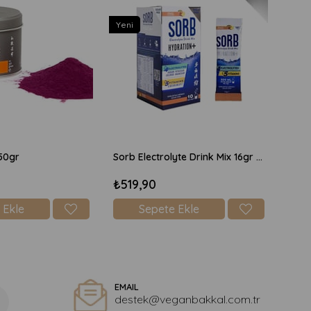
Yeni
50gr
Sorb Electrolyte Drink Mix 16gr x 10 Adet Şekersiz - Şeftali
₺519,90
 Ekle
Sepete Ekle
EMAIL
destek@veganbakkal.com.tr