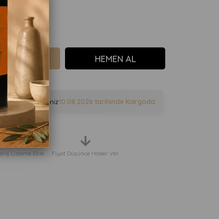
e sipariş verirseniz
10.08.2026
tarihinde Kargoda.
eriş Listeme Ekle
Fiyat Düşünce Haber Ver