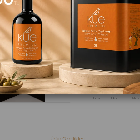
₺399,90
:
:
içerisind
69
02
48
Favorilere Ekle
Alışv
Ürün Özellikleri