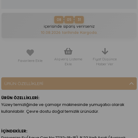
:
:
08
05
31
içerisinde sipariş verirseniz
10.08.2026
tarihinde Kargoda.
Alışveriş Listeme
Fiyat Düşünce
Favorilere Ekle
Ekle
Haber Ver
ÜRÜN ÖZELLIKLERI
ÜRÜN ÖZELLİKLERİ:
Yüzey temizliğinde ve çamaşır makinesinde yumuşatıcı olarak
kullanılabilir. Çevre dostu doğal temizlik ürünüdür.
İÇİNDEKİLER:
Deiyonize Su(Aqua Cas No:7732-18-15), %22 Yağ Asidi (Ayçiçek