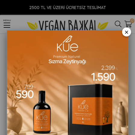
Anasayfa
TEMİZLİK ÜRÜNLERİ
Doğal Sabun
Doğal Arap Sabunu
Arap Sabunu 600ml
2500 TL VE ÜZERİ ÜCRETSİZ TESLİMAT
0
MENU
×