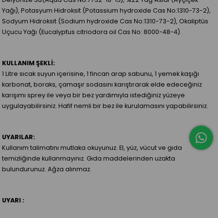
Yağı), Potasyum Hidroksit (Potassium hydroxide Cas No:1310-73-2),
Sodyum Hidroksit (Sodium hydroxide Cas No:1310-73-2), Okaliptüs
Uçucu Yağı (Eucalyptus citriodora oil Cas No: 8000-48-4).
KULLANIM ŞEKLİ:
1 Litre sıcak suyun içerisine, 1 fincan arap sabunu, 1 yemek kaşığı
karbonat, boraks, çamaşır sodasını karıştırarak elde edeceğiniz
karışımı sprey ile veya bir bez yardımıyla istediğiniz yüzeye
uygulayabilirsiniz. Hafif nemli bir bez ile kurulamasını yapabilirsiniz.
UYARILAR:
Kullanım talimatını mutlaka okuyunuz. El, yüz, vücut ve gıda
temizliğinde kullanmayınız. Gıda maddelerinden uzakta
bulundurunuz. Ağza alınmaz.
UYARI :