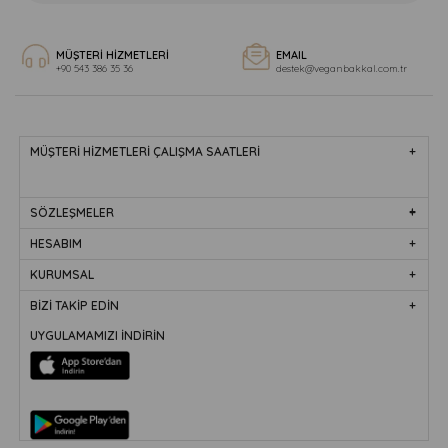
MÜŞTERİ HİZMETLERİ
EMAIL
+90 543 386 35 36
destek@veganbakkal.com.tr
MÜŞTERİ HİZMETLERİ ÇALIŞMA SAATLERİ
SÖZLEŞMELER
HESABIM
KURUMSAL
BİZİ TAKİP EDİN
UYGULAMAMIZI İNDİRİN