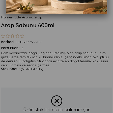
Homemade Aromaterapi
Arap Sabunu 600ml
Barkod
:
8681763392209
Para Puan
:
3
Cam kavanozda, doğal yağlarla üretilmiş olan arap sabununu tüm
yüzeylerde temizlik için kullanabilirsiniz. İçeriğindeki limon okaliptüsü
de denilen Eucalyptus citriodora evinize en doğal temizlik kokusunu
verir. Parfüm ve esans içermez.
Stok Kodu
(VGNBKL485)
Ürün stoklarımızda kalmamıştır.