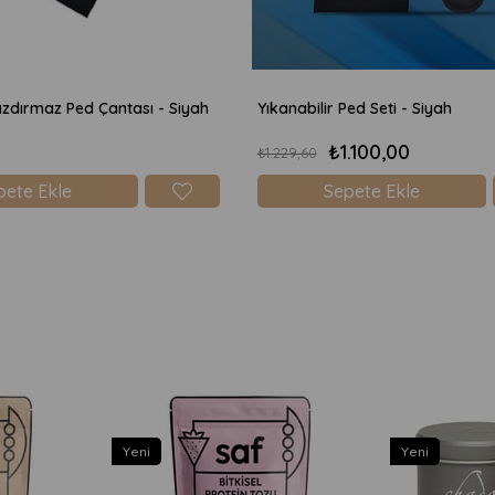
Sızdırmaz Ped Çantası - Siyah
Yıkanabilir Ped Seti - Siyah
₺1.100,00
₺1.229,60
pete Ekle
Sepete Ekle
Yeni
Yeni