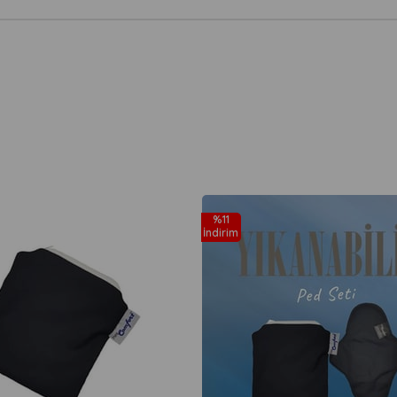
%11
İndirim