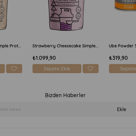
Chocolate Brownie Simple Protein Mix 600gr
Strawberry Cheesecake Simple Protein Mix 600gr
Ube Powder 
₺1.099,90
₺319,90
Sepete Ekle
Sepete
Bizden Haberler
Ekle