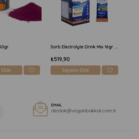
50gr
Sorb Electrolyte Drink Mix 16gr x 10 Adet Şekersiz - Şeftali
₺519,90
 Ekle
Sepete Ekle
EMAIL
destek@veganbakkal.com.tr