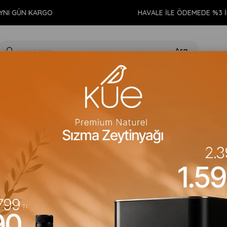
NI GÜN KARGO
HAVALE İLE ÖDEMEDE %3 İN
GIDA
KİŞİSEL BAKIM
TEMİZLİK
AROMATERAPİ
EV 
Yıkanabilir Ped Seti - Beyaz
Neo Comfort
Yıkanabilir Ped S
Barkod
:
3400000003365
Para Puan
:
0
Stok Kodu
(VGNBKL4816)