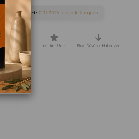
e sipariş verirseniz
10.08.2026
tarihinde Kargoda.
eriş Listeme Ekle
İndirimli Ürün
Fiyat Düşünce Haber Ver