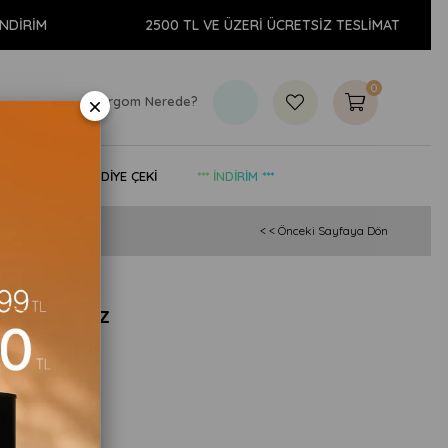
DİRİM
2500 TL VE ÜZERİ ÜCRETSİZ TESLİMAT
0
×
Kargom Nerede?
& YAŞAM
HEDİYE ÇEKİ
*** İNDİRİM ***
< < Önceki Sayfaya Dön
eti - Beyaz