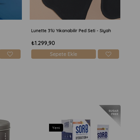
Lunette 3'lü Yıkanabilir Ped Seti - Siyah
Lunet
₺1.299,90
₺1.
Sepete Ekle
Yeni