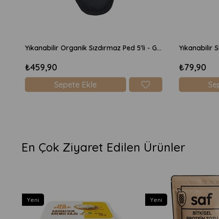
Yıkanabilir Organik Sızdırmaz Ped 5'li - Günlük Siyah
Yıkanabilir 
₺459,90
₺79,90
Sepete Ekle
Se
En Çok Ziyaret Edilen Ürünler
Yeni
Yeni