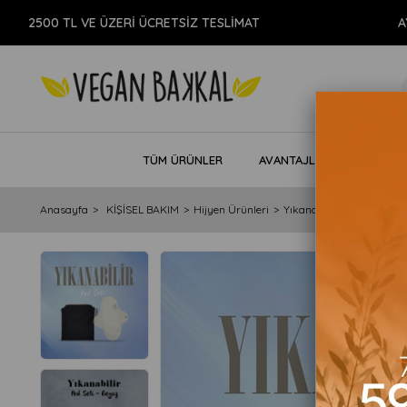
2500 TL VE ÜZERİ ÜCRETSİZ TESLİMAT
AY
TÜM ÜRÜNLER
AVANTAJLI PAKETLER
Anasayfa
KİŞİSEL BAKIM
Hijyen Ürünleri
Yıkanabilir Ped ve Külot