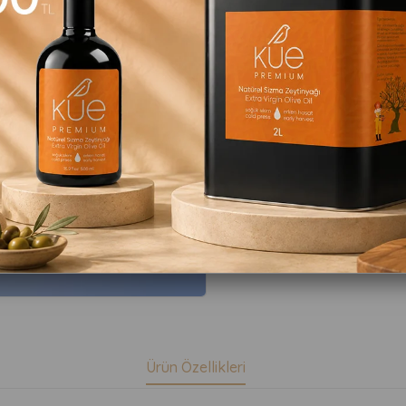
:
:
içerisind
31
37
20
Favorilere Ekle
Alışv
Ürün Özellikleri