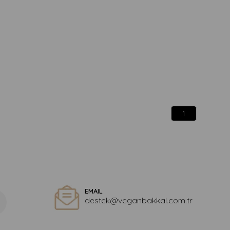
1
EMAIL
destek@veganbakkal.com.tr