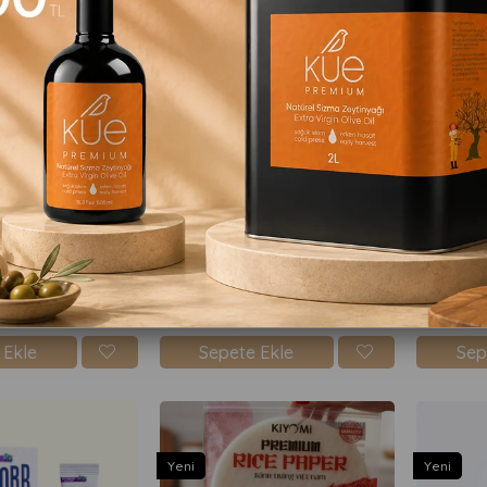
Yeni
Yeni
Itz Nutz Kahvaltılık Krem Kaju Peyniri 170gr
Chocolate Brownie Simple Protein Mix 600gr
Ube Pow
₺1.099,90
₺319,90
 Ekle
Sepete Ekle
Sep
Yeni
Yeni