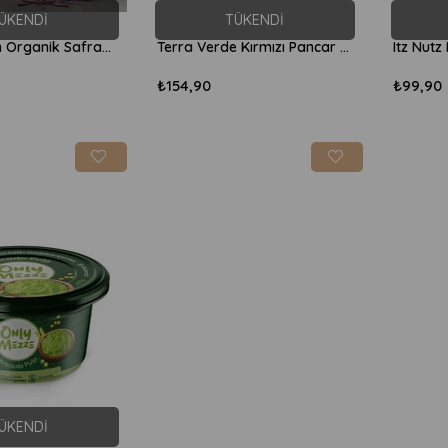
ÜKENDI
TÜKENDI
Super Negin Organik Safran 3gr
Terra Verde Kırmızı Pancar Tozu 100gr
₺154,90
₺99,90
ÜKENDI