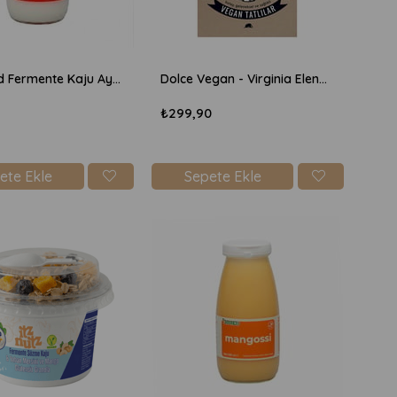
Veggend Fermente Kaju Ayranı 240ml
Dolce Vegan - Virginia Elena Patrone
₺299,90
ete Ekle
Sepete Ekle