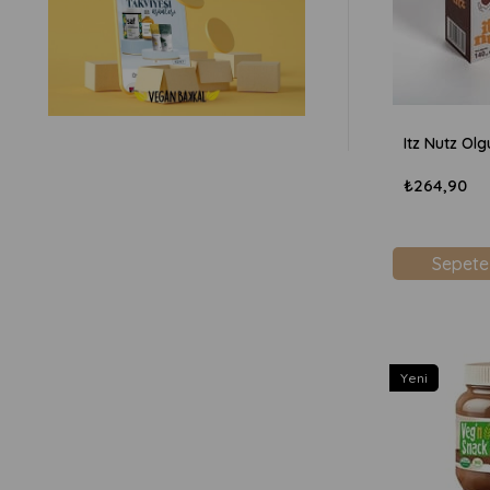
₺264,90
Sepete
Yeni