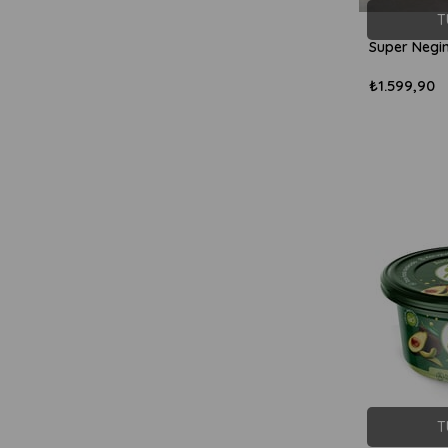
T
₺1.599,90
T