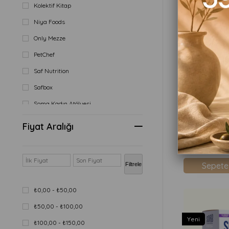
Kolektif Kitap
Yeni
Niya Foods
Only Mezze
PetChef
Saf Nutrition
Safbox
Soma Kadın Atölyesi
Sorb
Fiyat Aralığı
₺299,90
Terra Verde
Veggend
Sepete
Filtrele
Veg'n Snack
₺0,00 - ₺50,00
₺50,00 - ₺100,00
Yeni
₺100,00 - ₺150,00