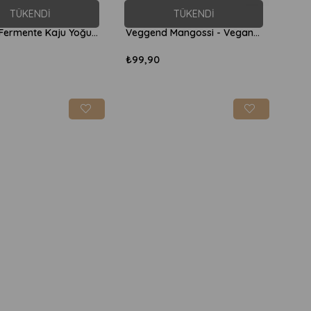
TÜKENDI
TÜKENDI
Itz Nutz Fermente Kaju Yoğurdu ve Glutensiz Yaban Mersini Mango Granola 150gr
Veggend Mangossi - Vegan Mango Lassi 240ml
₺99,90