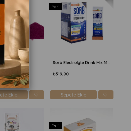
Yeni
der 50gr
Sorb Electrolyte Drink Mix 16gr x 10 Adet Şekersiz - Şeftali
₺519,90
ete Ekle
Sepete Ekle
Yeni