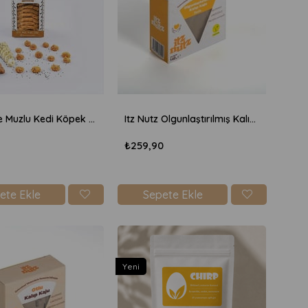
Fıstıklı ve Muzlu Kedi Köpek Ödül Bisküvisi 100gr
Itz Nutz Olgunlaştırılmış Kalıp Kaju 140gr - Sade
₺259,90
ete Ekle
Sepete Ekle
Yeni