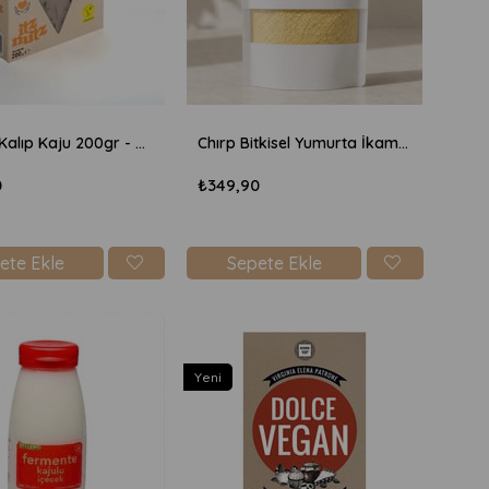
Itz Nutz Kalıp Kaju 200gr - Otlu
Chırp Bitkisel Yumurta İkamesi 90gr
0
₺349,90
ete Ekle
Sepete Ekle
Yeni