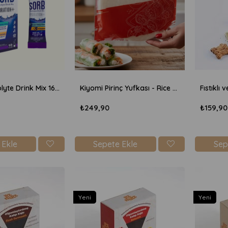
Sorb Electrolyte Drink Mix 16gr x 10 Adet - Yaban Mersini
Kiyomi Pirinç Yufkası - Rice Paper 200gr
₺249,90
₺159,90
 Ekle
Sepete Ekle
Sep
Yeni
Yeni