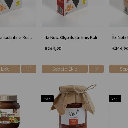
Itz Nutz Olgunlaştırılmış Kalıp Kaju 140gr - Siyah Sarımsaklı
Itz Nutz Olgunlaştırılmış Kalıp Kaju 140gr - Baharatlı
₺264,90
₺344,9
 Ekle
Sepete Ekle
Sep
Yeni
Yeni