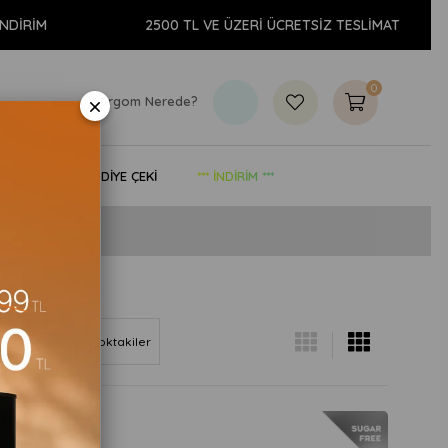
2500 TL VE ÜZERİ ÜCRETSİZ TESLİMAT
0
×
Kargom Nerede?
& YAŞAM
HEDİYE ÇEKİ
*** İNDİRİM ***
Göre (Z<A)
Stoktakiler