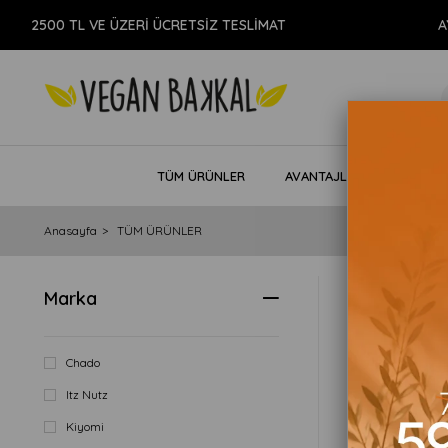
00 TL VE ÜZERİ ÜCRETSİZ TESLİMAT
AYNI GÜ
TÜM ÜRÜNLER
AVANTAJLI PAKETLER
Anasayfa
TÜM ÜRÜNLER
Yeni Ürünler
Marka
Fiyata Göre (
Chado
Itz Nutz
Kiyomi