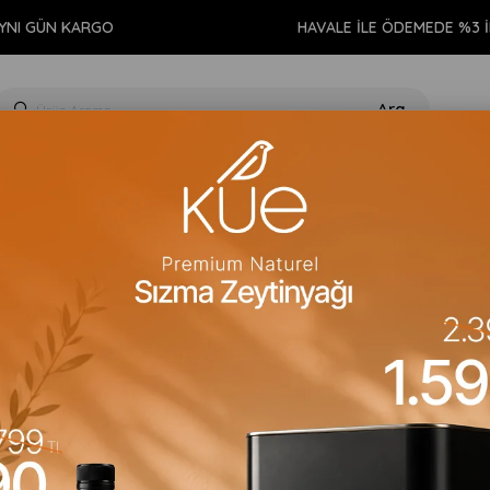
N KARGO
HAVALE İLE ÖDEMEDE %3 İNDİRİM
GIDA
KİŞİSEL BAKIM
TEMİZLİK
AROMATERAPİ
EV 
Filtrelemeyi Kaldır
Artan)
Fiyata Göre (Azalan)
Ürün Adına Göre (A>Z)
Ürün Adına 