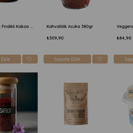
Veg'n Snack Fındıklı Kakao Kreması 330gr
Kahvaltılık Acuka 380gr
₺309,90
₺84,90
 Ekle
Sepete Ekle
Sep