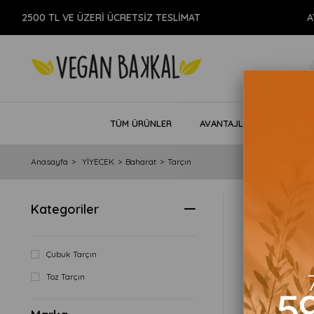
2500 TL VE ÜZERİ ÜCRETSİZ TESLİMAT
AYN
TÜM ÜRÜNLER
AVANTAJLI PAKETLER
Anasayfa
YİYECEK
Baharat
Tarçın
Kategoriler
Fiyata Göre (
Çubuk Tarçın
Toz Tarçın