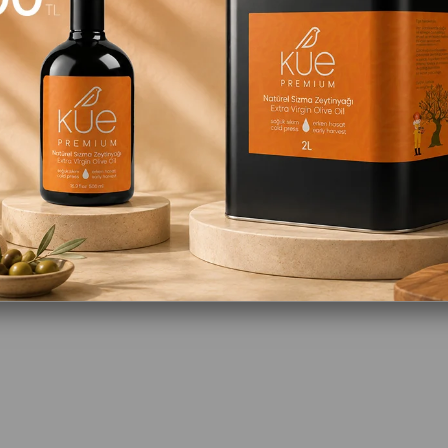
Organik Seylon Toz Tarçın 40gr
Organik Seylon Çubuk Tarçın 16gr
₺229,90
 Ekle
Sepete Ekle