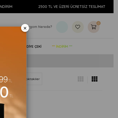
İRİM
2500 TL VE ÜZERİ ÜCRETSİZ TESLİMAT
0
×
Kargom Nerede?
& YAŞAM
HEDİYE ÇEKİ
*** İNDİRİM ***
Göre (Z<A)
Stoktakiler