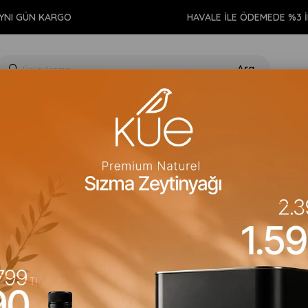
I GÜN KARGO
HAVALE İLE ÖDEMEDE %3 İND
GIDA
KİŞİSEL BAKIM
TEMİZLİK
AROMATERAPİ
EV 
Artan)
Fiyata Göre (Azalan)
Ürün Adına Göre (A>Z)
Ürün Adına 