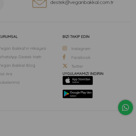
destek@veganbakkal.com.tr
KURUMSAL
BİZİ TAKİP EDİN
Vegan Bakkal'ın Hikayesi
Instagram
WhatsApp Destek Hattı
Facebook
Vegan Bakkal Blog
Twitter
izi Ara
UYGULAMAMIZI İNDİRİN
Şubelerimiz