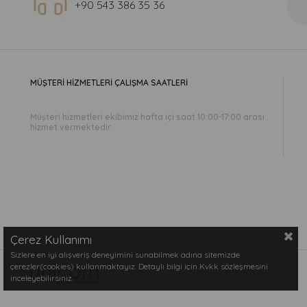
+90 543 386 35 36
MÜŞTERİ HİZMETLERİ ÇALIŞMA SAATLERİ
Müşteri hizmetleri ekibimiz hafta içi saat 10:00-17:00 arası
hizmet vermektedir
Çerez Kullanımı
Sizlere en iyi alışveriş deneyimini sunabilmek adına sitemizde
çerezler(cookies) kullanmaktayız. Detaylı bilgi için Kvkk sözleşmesini
inceleyebilirsiniz.