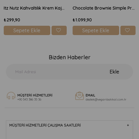
Itz Nutz Kahvaltılık Krem Kaju Peyniri 170gr
Chocolate Brownie Simple Protein Mix 600gr
₺299,90
₺1.099,90
Sepete Ekle
Sepete Ekle
Bizden Haberler
Ekle
MÜŞTERİ HİZMETLERİ
EMAIL
+90 543 386 35 36
destek@veganbakkal.com.tr
MÜŞTERİ HİZMETLERİ ÇALIŞMA SAATLERİ