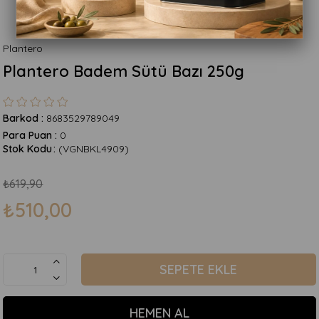
Plantero
Plantero Badem Sütü Bazı 250g
Barkod
:
8683529789049
Para Puan
:
0
Stok Kodu
(VGNBKL4909)
₺619,90
₺510,00