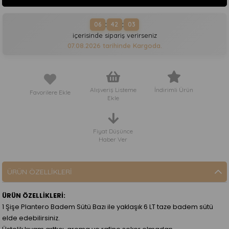
:
:
06
42
02
içerisinde sipariş verirseniz
07.08.2026
tarihinde Kargoda.
Alışveriş Listeme
İndirimli Ürün
Favorilere Ekle
Ekle
Fiyat Düşünce
Haber Ver
ÜRÜN ÖZELLIKLERI
ÜRÜN ÖZELLİKLERİ:
1 Şişe Plantero Badem Sütü Bazı ile yaklaşık 6 LT taze badem sütü
elde edebilirsiniz.