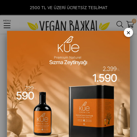
Anasayfa
YİYECEK
Vegan Süt
Badem Sütü
Plantero Badem Sütü Bazı 250g
2500 TL VE ÜZERİ ÜCRETSİZ TESLİMAT
0
MENU
×