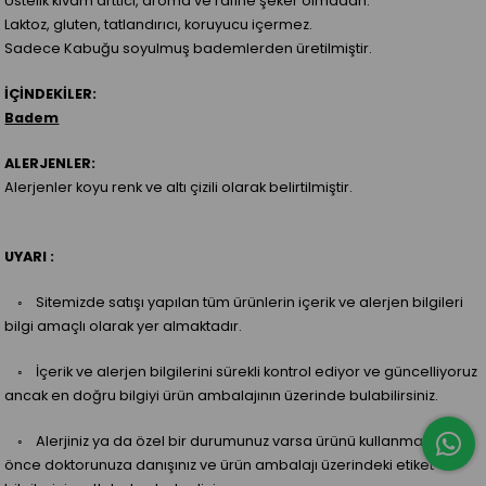
Üstelik kıvam arttıcı, aroma ve rafine şeker olmadan.
Laktoz, gluten, tatlandırıcı, koruyucu içermez.
Sadece Kabuğu soyulmuş bademlerden üretilmiştir.
İÇİNDEKİLER:
Badem
ALERJENLER:
Alerjenler koyu renk ve altı çizili olarak belirtilmiştir.
UYARI :
◦ Sitemizde satışı yapılan tüm ürünlerin içerik ve alerjen bilgileri
bilgi amaçlı olarak yer almaktadır.
◦ İçerik ve alerjen bilgilerini sürekli kontrol ediyor ve güncelliyoruz
ancak en doğru bilgiyi ürün ambalajının üzerinde bulabilirsiniz.
◦ Alerjiniz ya da özel bir durumunuz varsa ürünü kullanmadan
önce doktorunuza danışınız ve ürün ambalajı üzerindeki etiket