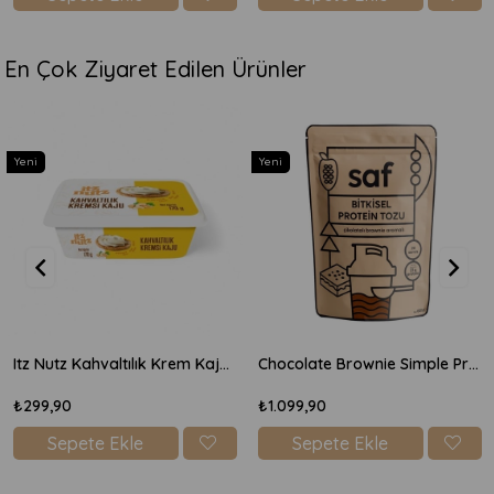
En Çok Ziyaret Edilen Ürünler
Yeni
Yeni
Itz Nutz Kahvaltılık Krem Kaju Peyniri 170gr
Chocolate Brownie Simple Protein Mix 600gr
₺299,90
₺1.099,90
Sepete Ekle
Sepete Ekle