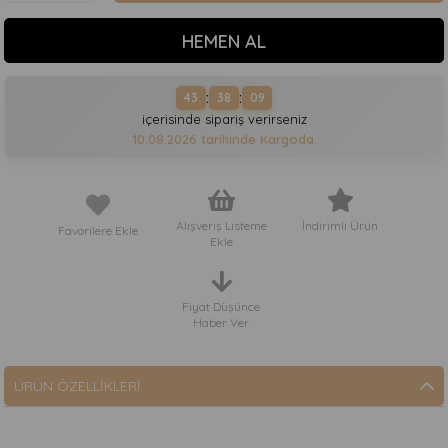
:
:
43
38
09
içerisinde sipariş verirseniz
10.08.2026
tarihinde Kargoda.
Alışveriş Listeme
İndirimli Ürün
Favorilere Ekle
Ekle
Fiyat Düşünce
Haber Ver
ÜRÜN ÖZELLIKLERI