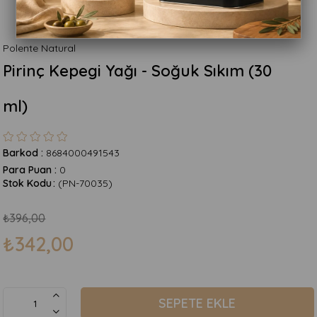
Polente Natural
Pirinç Kepegi Yağı - Soğuk Sıkım (30
ml)
Barkod
:
8684000491543
Para Puan
:
0
Stok Kodu
(PN-70035)
₺396,00
₺342,00