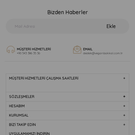
Bizden Haberler
Ekle
MÜŞTERİ HİZMETLERİ
EMAIL
+90 543 386 35 36
destek@veganbakkal.com.tr
MÜŞTERİ HİZMETLERİ ÇALIŞMA SAATLERİ
SÖZLEŞMELER
HESABIM
KURUMSAL
BİZİ TAKİP EDİN
UYGULAMAMIZI İNDİRİN