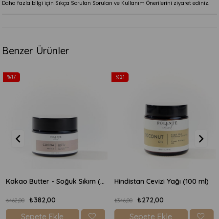
Daha fazla bilgi için Sıkça Sorulan Soruları ve Kullanım Önerilerini ziyaret ediniz.
Benzer Ürünler
%21
%29
Kakao Butter - Soğuk Sıkım (50 ml)
Hindistan Cevizi Yağı (100 ml)
₺272,00
₺328,00
₺346,00
₺462,00
Sepete Ekle
Sepete Ekle