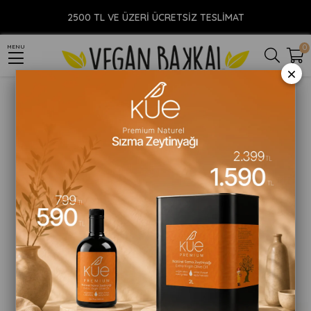
Anasayfa
AROMATERAPİ
Sabit Yağlar
Pirinç Kepegi Yağı - Soğuk Sıkım (30 ml)
2500 TL VE ÜZERİ ÜCRETSİZ TESLİMAT
0
MENU
×