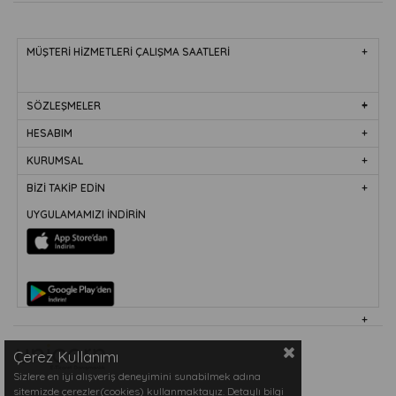
MÜŞTERİ HİZMETLERİ ÇALIŞMA SAATLERİ
SÖZLEŞMELER
HESABIM
KURUMSAL
BİZİ TAKİP EDİN
UYGULAMAMIZI İNDİRİN
Çerez Kullanımı
Sizlere en iyi alışveriş deneyimini sunabilmek adına
sitemizde çerezler(cookies) kullanmaktayız. Detaylı bilgi