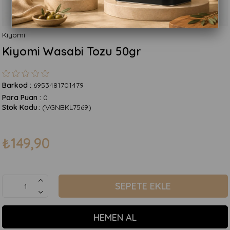
Kiyomi
Kiyomi Wasabi Tozu 50gr
Barkod
:
6953481701479
Para Puan
:
0
Stok Kodu
(VGNBKL7569)
₺149,90