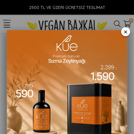
Anasayfa
YİYECEK
Çin Market
Kiyomi Wasabi Tozu 50gr
2500 TL VE ÜZERİ ÜCRETSİZ TESLİMAT
0
MENU
×