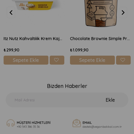
Itz Nutz Kahvaltılık Krem Kaju Peyniri 170gr
Chocolate Brownie Simple Protein Mix 600gr
₺299,90
₺1.099,90
Sepete Ekle
Sepete Ekle
Bizden Haberler
Ekle
MÜŞTERİ HİZMETLERİ
EMAIL
+90 543 386 35 36
destek@veganbakkal.com.tr