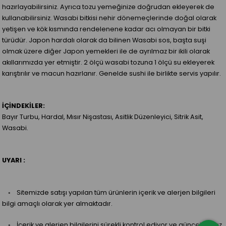
hazırlayabilirsiniz. Ayrıca tozu yemeğinize doğrudan ekleyerek de
kullanabilirsiniz. Wasabi bitkisi nehir dönemeçlerinde doğal olarak
yetişen ve kök kısmında rendelenene kadar acı olmayan bir bitki
türüdür. Japon hardalı olarak da bilinen Wasabi sos, başta suşi
olmak üzere diğer Japon yemekleri ile de ayrılmaz bir ikili olarak
akıllarımızda yer etmiştir. 2 ölçü wasabi tozuna 1 ölçü su ekleyerek
karıştırılır ve macun hazırlanır. Genelde sushi ile birlikte servis yapılır.
İÇİNDEKİLER:
Bayır Turbu, Hardal, Mısır Nişastası, Asitlik Düzenleyici, Sitrik Asit,
Wasabi.
UYARI :
◦ Sitemizde satışı yapılan tüm ürünlerin içerik ve alerjen bilgileri
bilgi amaçlı olarak yer almaktadır.
◦ İçerik ve alerjen bilgilerini sürekli kontrol ediyor ve güncelliyoruz