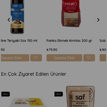
Panko Ekmek Kırıntısı 200 gr
Soba Noodles 500gr
₺79,90
₺169,90
Sepete Ekle
Sepete Ekle
En Çok Ziyaret Edilen Ürünler
Yeni
Yeni