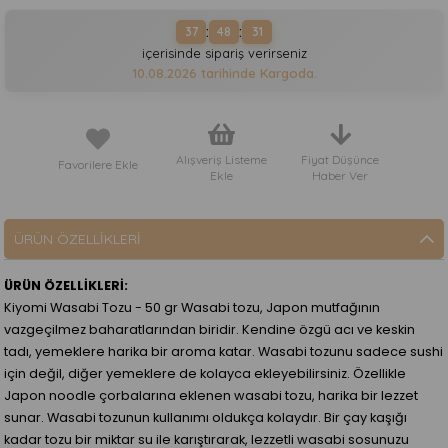
:
:
37
48
31
içerisinde sipariş verirseniz
10.08.2026
tarihinde Kargoda.
Alışveriş Listeme
Fiyat Düşünce
Favorilere Ekle
Ekle
Haber Ver
ÜRÜN ÖZELLIKLERI
ÜRÜN ÖZELLİKLERİ:
Kiyomi Wasabi Tozu - 50 gr Wasabi tozu, Japon mutfağının
vazgeçilmez baharatlarından biridir. Kendine özgü acı ve keskin
tadı, yemeklere harika bir aroma katar. Wasabi tozunu sadece sushi
için değil, diğer yemeklere de kolayca ekleyebilirsiniz. Özellikle
Japon noodle çorbalarına eklenen wasabi tozu, harika bir lezzet
sunar. Wasabi tozunun kullanımı oldukça kolaydır. Bir çay kaşığı
kadar tozu bir miktar su ile karıştırarak, lezzetli wasabi sosunuzu