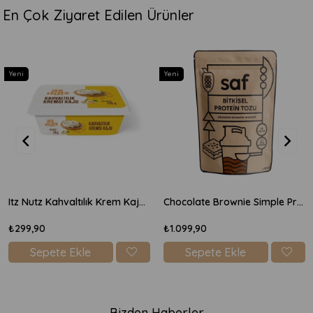
En Çok Ziyaret Edilen Ürünler
Yeni
Yeni
Itz Nutz Kahvaltılık Krem Kaju Peyniri 170gr
Chocolate Brownie Simple Protein Mix 600gr
₺299,90
₺1.099,90
Sepete Ekle
Sepete Ekle
Bizden Haberler