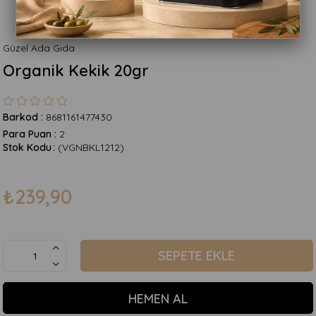
Güzel Ada Gıda
Organik Kekik 20gr
Barkod
:
8681161477430
Para Puan
:
2
Stok Kodu
(VGNBKL1212)
₺239,90