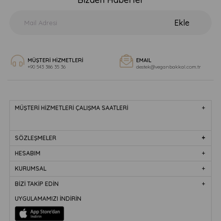
Ekle
MÜŞTERİ HİZMETLERİ
EMAIL
+90 543 386 35 36
destek@veganbakkal.com.tr
MÜŞTERİ HİZMETLERİ ÇALIŞMA SAATLERİ
SÖZLEŞMELER
HESABIM
KURUMSAL
BİZİ TAKİP EDİN
UYGULAMAMIZI İNDİRİN