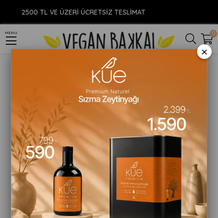
Anasayfa
YİYECEK
Baharat
Hardal Tozu
Organik Kekik 20gr
2500 TL VE ÜZERİ ÜCRETSİZ TESLİMAT
0
MENU
×