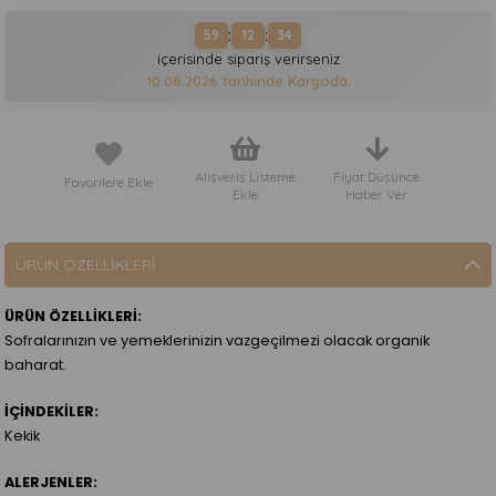
:
:
59
12
34
içerisinde sipariş verirseniz
10.08.2026
tarihinde Kargoda.
Alışveriş Listeme
Fiyat Düşünce
Favorilere Ekle
Ekle
Haber Ver
ÜRÜN ÖZELLIKLERI
ÜRÜN ÖZELLİKLERİ:
Sofralarınızın ve yemeklerinizin vazgeçilmezi olacak organik
baharat.
İÇİNDEKİLER:
Kekik
ALERJENLER: