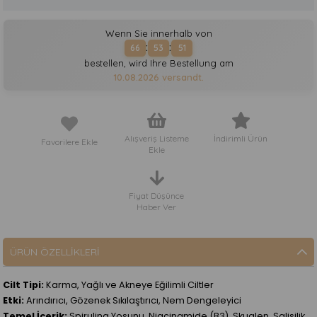
Wenn Sie innerhalb von
:
:
66
53
51
bestellen, wird Ihre Bestellung am
10.08.2026
versandt.
Alışveriş Listeme
İndirimli Ürün
Favorilere Ekle
Ekle
Fiyat Düşünce
Haber Ver
ÜRÜN ÖZELLIKLERI
Cilt Tipi:
Karma, Yağlı ve Akneye Eğilimli Ciltler
Etki:
Arındırıcı, Gözenek Sıkılaştırıcı, Nem Dengeleyici
Temel İçerik:
Spirulina Yosunu, Niacinamide (B3), Skualen, Salisilik