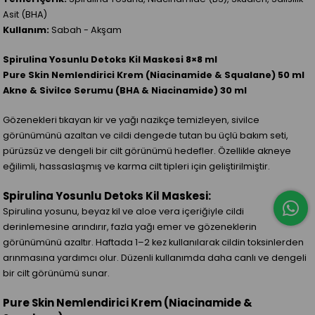
Asit (BHA)
Kullanım:
Sabah - Akşam
Spirulina Yosunlu Detoks Kil Maskesi 8×8 ml
Pure Skin Nemlendirici Krem (Niacinamide & Squalane) 50 ml
Akne & Sivilce Serumu (BHA & Niacinamide) 30 ml
Gözenekleri tıkayan kir ve yağı nazikçe temizleyen, sivilce
görünümünü azaltan ve cildi dengede tutan bu üçlü bakım seti,
pürüzsüz ve dengeli bir cilt görünümü hedefler. Özellikle akneye
eğilimli, hassaslaşmış ve karma cilt tipleri için geliştirilmiştir.
Spirulina Yosunlu Detoks Kil Maskesi:
Spirulina yosunu, beyaz kil ve aloe vera içeriğiyle cildi
derinlemesine arındırır, fazla yağı emer ve gözeneklerin
görünümünü azaltır. Haftada 1–2 kez kullanılarak cildin toksinlerden
arınmasına yardımcı olur. Düzenli kullanımda daha canlı ve dengeli
bir cilt görünümü sunar.
Pure Skin Nemlendirici Krem (Niacinamide &