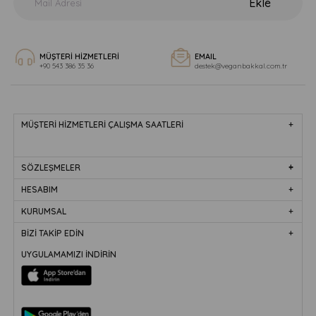
Ekle
MÜŞTERİ HİZMETLERİ
EMAIL
+90 543 386 35 36
destek@veganbakkal.com.tr
MÜŞTERİ HİZMETLERİ ÇALIŞMA SAATLERİ
SÖZLEŞMELER
HESABIM
KURUMSAL
BİZİ TAKİP EDİN
UYGULAMAMIZI İNDİRİN