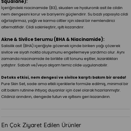
Squalane):
İçeriğindeki niacinamide (B3), skualen ve hyaluronik asit ile cildin
nem dengesini korur ve bariyerini güçlendirir. Su bazlı yapısıyla cildi
ağırlaştırmaz, yağlı ve karma ciltler için ideal bir nemlendirici
alternatifidir. Cildi sakinleştirir, ışıltı kazandırır.
Akne & Sivilce Serumu (BHA & Niacinamide):
Salisilik asit (BHA) içeriğiyle gözenek içinde biriken yağı çözerek
sivilce ve siyah nokta oluşumunu engellemeye yardımcı olur. Aynı
zamanda niacinamide ile birlikte cilt tonunu eşitler, kızarıklıkları
yatıştırır. Sabah ve/veya akşam temiz cilde uygulanabilir.
Detoks etkisi, nem dengesi ve sivilce karşıtı bakım bir arada!
Pure Skin Set, sade ama etkili içeriklerle formüle edilmiş, minimal bir
cilt bakım rutinine ihtiyaç duyanlar için özel olarak hazırlanmıştır.
Cildinizi arındırın, dengede tutun ve ışıltısını geri kazandırın.
En Çok Ziyaret Edilen Ürünler