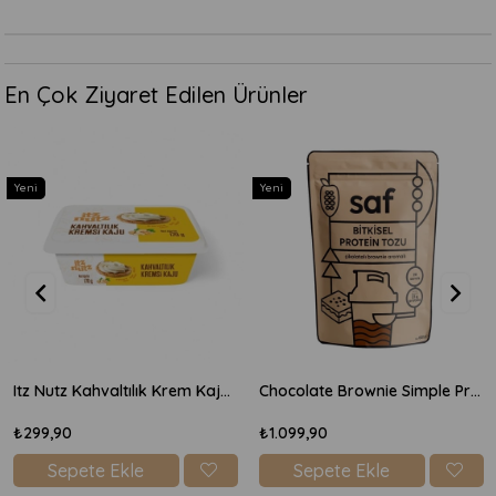
En Çok Ziyaret Edilen Ürünler
Yeni
Yeni
Itz Nutz Kahvaltılık Krem Kaju Peyniri 170gr
Chocolate Brownie Simple Protein Mix 600gr
₺299,90
₺1.099,90
Sepete Ekle
Sepete Ekle