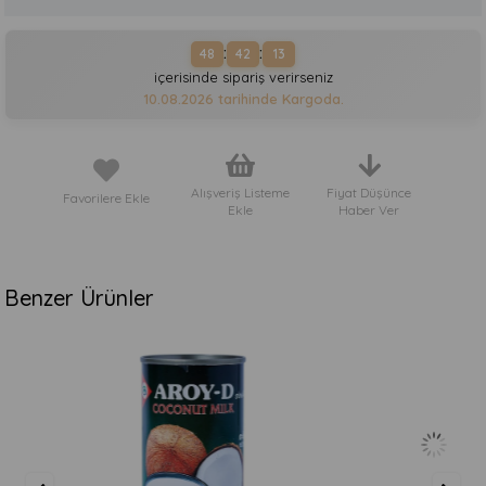
:
:
48
42
13
içerisinde sipariş verirseniz
10.08.2026
tarihinde Kargoda.
Alışveriş Listeme
Fiyat Düşünce
Favorilere Ekle
Ekle
Haber Ver
Benzer Ürünler