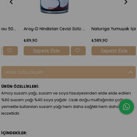
Aroy-D Hindistan Cevizi Sütü 165 ml
Naturiga Yumuşak İçimli Matcha Karışımı 100gr
₺89,90
₺589,90
Sepete Ekle
Sepete Ekle
ÜRÜN ÖZELLIKLERI
ÜRÜN ÖZELLİKLERİ:
Amoy susam yağı, susam ve soya fasulyesinden elde elde edilen
%60 susam yağı %40 soya yağdır. Uzak doğu mutfağında çoğu
yemekte kullanılan susam yağı hem daha sağlıklı hem daha
lezzetlidir.
İÇİNDEKİLER: